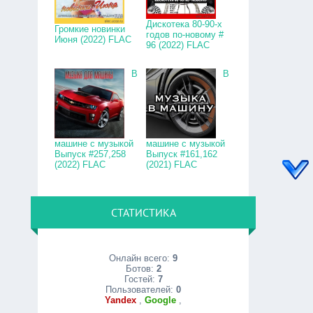
Дискотека 80-90-х
Громкие новинки
годов по-новому #
Июня (2022) FLAC
96 (2022) FLAC
В
В
машине с музыкой
машине с музыкой
Выпуск #257,258
Выпуск #161,162
(2022) FLAC
(2021) FLAC
СТАТИСТИКА
Онлайн всего:
9
Ботов:
2
Гостей:
7
Пользователей:
0
Yandex
,
Google
,