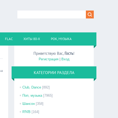
FLAC
ХИТЫ 80-Х
РОК, МУЗЫКА
Приветствую Вас
,
Гость
!
Регистрация
|
Вход
:44
КАТЕГОРИИ РАЗДЕЛА
Club, Dance
[892]
Поп, музыка
[7965]
Шансон
[358]
R'N'B
[164]