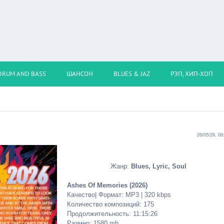
DRUM AND BASS
ШАНСОН
BLUES & JAZ
РЭП, ХИП-ХОП
26/05/29, 08
Жанр:
Blues, Lyric, Soul
Ashes Of Memories (2026)
Качество| Формат: MP3 | 320 kbps
Количество композиций: 175
Продолжительность: 11:15:26
Размер: 1580 mb