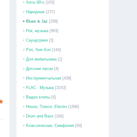
Хиты 80-х
[103]
Народные
[237]
Blues & Jaz
[299]
Рок, музыка
[993]
Саундтреки
[3]
Рэп, Хип-Хоп
[144]
Для мобильника
[1]
Детские песни
[4]
Инструментальная
[438]
FLAC - Музыка
[3243]
Видео клипы
[6]
House, Trance, Electro
[1896]
Drum and Bass
[166]
Классическая, Симфония
[84]