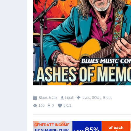
Blues & Jaz
trigall
Lyric
,
SOUL
,
Blues
105
0
5.0
/
1