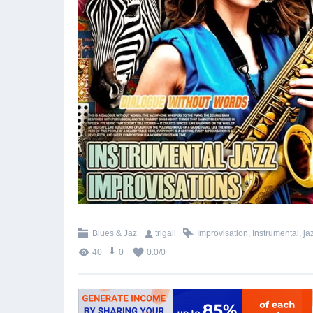
Blues & Jaz
trigall
Improvisation
,
Instrumental
,
ja
40
0
0.0
/
0