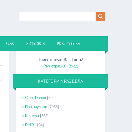
FLAC
ХИТЫ 80-Х
РОК, МУЗЫКА
Приветствую Вас
,
Гость
!
Регистрация
|
Вход
:14
КАТЕГОРИИ РАЗДЕЛА
Club, Dance
[892]
Поп, музыка
[7965]
Шансон
[358]
R'N'B
[164]