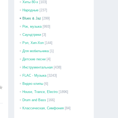
Хиты 80-х
[103]
Народные
[237]
Blues & Jaz
[299]
Рок, музыка
[993]
Саундтреки
[3]
Рэп, Хип-Хоп
[144]
Для мобильника
[1]
Детские песни
[4]
Инструментальная
[438]
FLAC - Музыка
[3243]
Видео клипы
[6]
House, Trance, Electro
[1896]
Drum and Bass
[166]
Классическая, Симфония
[84]