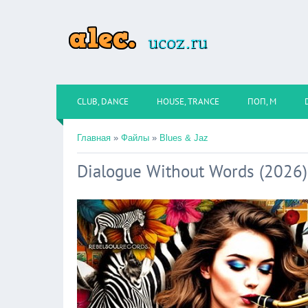
CLUB, DANCE
HOUSE, TRANCE
ПОП, М
Главная
»
Файлы
»
Blues & Jaz
Dialogue Without Words (2026)