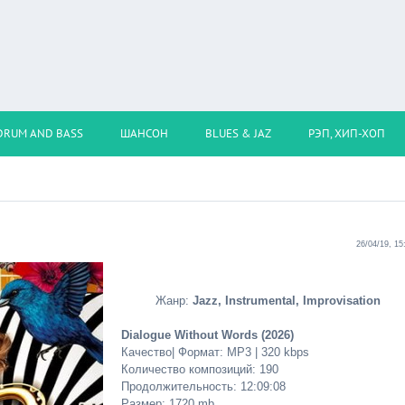
DRUM AND BASS
ШАНСОН
BLUES & JAZ
РЭП, ХИП-ХОП
26/04/19, 15
Жанр:
Jazz, Instrumental, Improvisation
Dialogue Without Words (2026)
Качество| Формат: MP3 | 320 kbps
Количество композиций: 190
Продолжительность: 12:09:08
Размер: 1720 mb