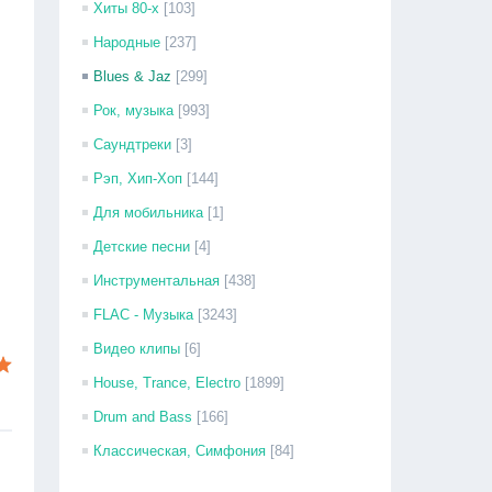
Хиты 80-х
[103]
Народные
[237]
Blues & Jaz
[299]
Рок, музыка
[993]
Саундтреки
[3]
Рэп, Хип-Хоп
[144]
Для мобильника
[1]
Детские песни
[4]
Инструментальная
[438]
FLAC - Музыка
[3243]
Видео клипы
[6]
House, Trance, Electro
[1899]
Drum and Bass
[166]
Классическая, Симфония
[84]