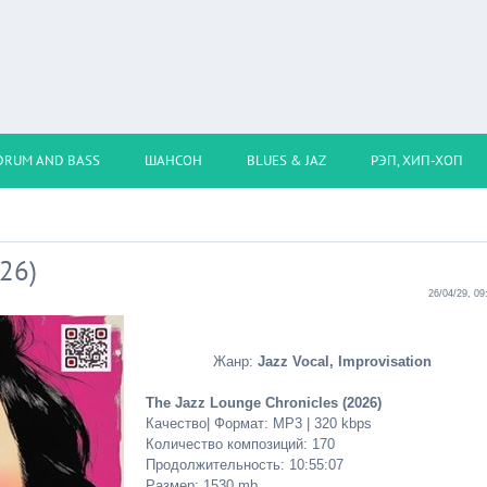
DRUM AND BASS
ШАНСОН
BLUES & JAZ
РЭП, ХИП-ХОП
026)
26/04/29, 09
Жанр:
Jazz Vocal, Improvisation
The Jazz Lounge Chronicles (2026)
Качество| Формат: MP3 | 320 kbps
Количество композиций: 170
Продолжительность: 10:55:07
Размер: 1530 mb