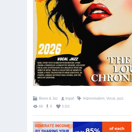
Blues & Jaz
trigall
Improvisation
,
Vocal
,
jazz
66
0
5.0
/
1