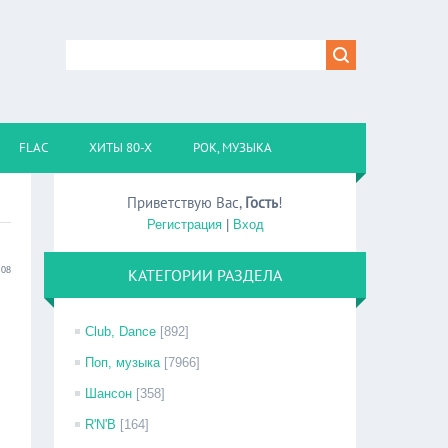
FLAC
ХИТЫ 80-Х
РОК, МУЗЫКА
Приветствую Вас
,
Гость
!
Регистрация
|
Вход
:08
КАТЕГОРИИ РАЗДЕЛА
Club, Dance
[892]
Поп, музыка
[7966]
Шансон
[358]
R'N'B
[164]