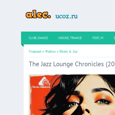
CLUB, DANCE
HOUSE, TRANCE
ПОП, М
Главная
»
Файлы
»
Blues & Jaz
The Jazz Lounge Chronicles (2