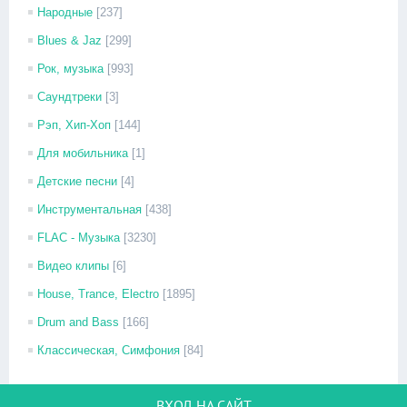
Народные
[237]
Blues & Jaz
[299]
Рок, музыка
[993]
Саундтреки
[3]
Рэп, Хип-Хоп
[144]
Для мобильника
[1]
Детские песни
[4]
Инструментальная
[438]
FLAC - Музыка
[3230]
Видео клипы
[6]
House, Trance, Electro
[1895]
Drum and Bass
[166]
Классическая, Симфония
[84]
ВХОД НА САЙТ