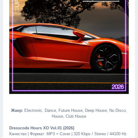
Жанр:
Electronic, Dance, Future House, Deep House, Nu Disco,
House, Club House
Dresscode Hours XO Vol.01 (2026)
Качество | Формат: MP3 + Cover | 320 Kbps / Stereo / 44100 Hz