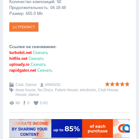
Количество композиций: 50
Продолжительность: 04:18:48
Размер: 655.0 Mb
Ссылки на скачивание:
turbobit.net
Скачать
hitfile.net
Скачать
uploady.io
Скачать
rapidgator.net
Скачать
Club, Dance
VANGOG
deep house
,
Nu Disco
,
Future House
,
electronic
,
Club House
,
House
,
dance
96
0
5.0
/
1