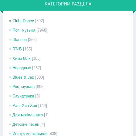
КАТЕГОРИИ РАЗДЕЛА
Club, Dance
[892]
Поп, музыка
[7968]
Шансон
[358]
R'N'B
[165]
Хиты 80-х
[103]
Народные
[237]
Blues & Jaz
[300]
Рок, музыка
[995]
Саундтреки
[3]
Рэп, Хип-Хоп
[144]
Для мобильника
[1]
Детские песни
[4]
Инструментальная
[438]