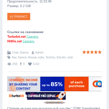
Продолжительность: 11:53:49
Размер: 6.2 GiB
Ссылки на скачивание
:
Turbobit.net
Скачать
Hitfile.net
Скачать
Club, Dance
Admin
flac
,
trance
,
House
,
edm
,
Techno
,
Electro
,
club
258
0
5.0
/
2
Сборник музыки или музыкальный альобм " EDM Springloaded