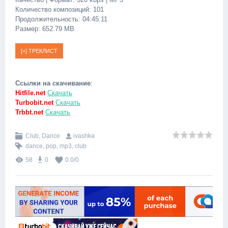
Количество композиций: 101
Продолжительность: 04:45:11
Размер: 652.79 MB
Ссылки на скачивание
:
Hitfile.net
Скачать
Turbobit.net
Скачать
Trbbt.net
Скачать
Club, Dance
ivashka
dance
,
pop
,
mp3
,
club
58
0
0.0
/
0