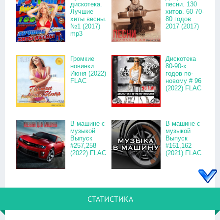
дискотека.
песни. 130
Лучшие
хитов. 60-70-
хиты весны.
80 годов
№1 (2017)
2017 (2017)
mp3
Громкие
Дискотека
новинки
80-90-х
Июня (2022)
годов по-
FLAC
новому # 96
(2022) FLAC
В машине с
В машине с
музыкой
музыкой
Выпуск
Выпуск
#257,258
#161,162
(2022) FLAC
(2021) FLAC
СТАТИСТИКА