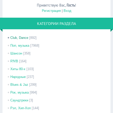
Приветствую Вас
,
Гость
!
Регистрация
|
Вход
КАТЕГОРИИ РАЗДЕЛА
Club, Dance
[892]
Поп, музыка
[7968]
Шансон
[358]
R'N'B
[164]
Хиты 80-х
[103]
Народные
[237]
Blues & Jaz
[299]
Рок, музыка
[994]
Саундтреки
[3]
Рэп, Хип-Хоп
[144]