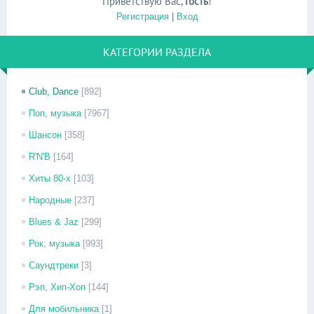
Приветствую Вас
,
Гость
!
Регистрация
|
Вход
КАТЕГОРИИ РАЗДЕЛА
Club, Dance
[892]
Поп, музыка
[7967]
Шансон
[358]
R'N'B
[164]
Хиты 80-х
[103]
Народные
[237]
Blues & Jaz
[299]
Рок, музыка
[993]
Саундтреки
[3]
Рэп, Хип-Хоп
[144]
Для мобильника
[1]