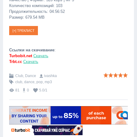
Количество композиций: 103
Продолжительность: 04:56:52
Размер: 679.54 MB
Ссылки на скачивание
:
Turbobit.net
Скачать
Trbt.cc
Скачать
Club, Dance
ivashka
club
,
dance
,
pop
,
mp3
81
0
5.0
/
1