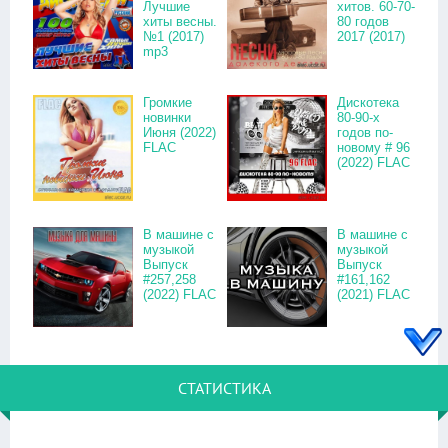
Лучшие
хитов. 60-70-
хиты весны.
80 годов
№1 (2017)
2017 (2017)
mp3
Громкие
Дискотека
новинки
80-90-х
Июня (2022)
годов по-
FLAC
новому # 96
(2022) FLAC
В машине с
В машине с
музыкой
музыкой
Выпуск
Выпуск
#257,258
#161,162
(2022) FLAC
(2021) FLAC
СТАТИСТИКА