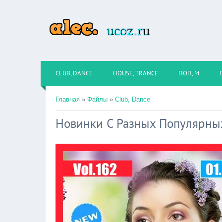
CLUB, DANCE
HOUSE, TRANCE
ПОП, М
Главная
»
Файлы
»
Club, Dance
Новинки С Разных Популярных