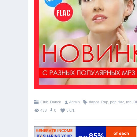
Club, Dance
Admin
dance
,
Rap
,
pop
,
flac
,
rnb
,
D
433
0
5.0
/
1