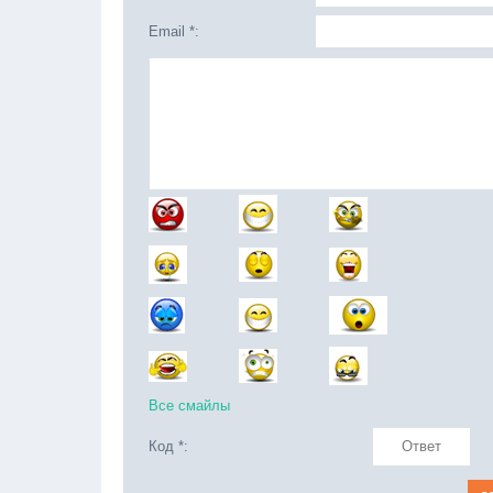
Email *:
Все смайлы
Код *: