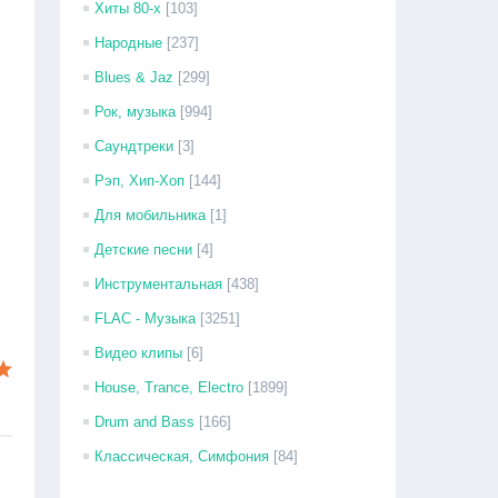
Хиты 80-х
[103]
Народные
[237]
Blues & Jaz
[299]
Рок, музыка
[994]
Саундтреки
[3]
Рэп, Хип-Хоп
[144]
Для мобильника
[1]
Детские песни
[4]
Инструментальная
[438]
FLAC - Музыка
[3251]
Видео клипы
[6]
House, Trance, Electro
[1899]
Drum and Bass
[166]
Классическая, Симфония
[84]