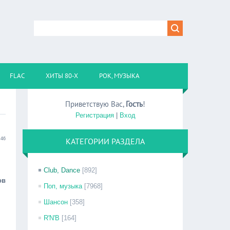
FLAC
ХИТЫ 80-Х
РОК, МУЗЫКА
Приветствую Вас
,
Гость
!
Регистрация
|
Вход
:46
КАТЕГОРИИ РАЗДЕЛА
Club, Dance
[892]
ов
Поп, музыка
[7968]
Шансон
[358]
R'N'B
[164]