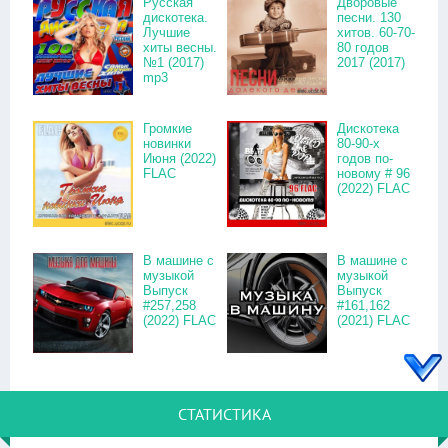
Русская
Дворовые
дискотека.
песни. 130
Лучшие
хитов. 60-70-
хиты весны.
80 годов
№1 (2017)
2017 (2017)
mp3
Громкие
Дискотека
новинки
80-90-х
Июня (2022)
годов по-
FLAC
новому # 96
(2022) FLAC
В машине с
В машине с
музыкой
музыкой
Выпуск
Выпуск
#257,258
#161,162
(2022) FLAC
(2021) FLAC
СТАТИСТИКА