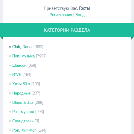
Приветствую Вас
,
Гость
!
Регистрация
|
Вход
КАТЕГОРИИ РАЗДЕЛА
Club, Dance
[892]
Поп, музыка
[7967]
Шансон
[358]
R'N'B
[164]
Хиты 80-х
[103]
Народные
[237]
Blues & Jaz
[299]
Рок, музыка
[993]
Саундтреки
[3]
Рэп, Хип-Хоп
[144]