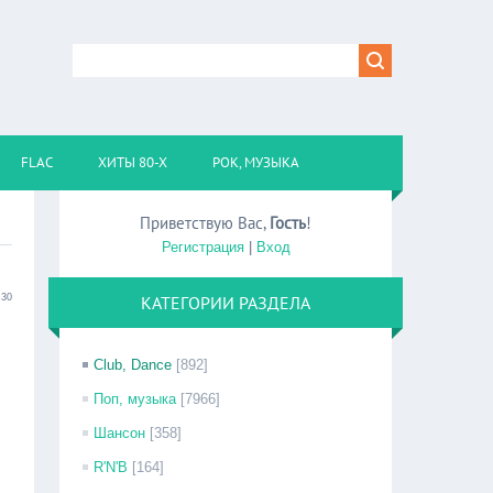
FLAC
ХИТЫ 80-Х
РОК, МУЗЫКА
Приветствую Вас
,
Гость
!
Регистрация
|
Вход
:30
КАТЕГОРИИ РАЗДЕЛА
Club, Dance
[892]
Поп, музыка
[7966]
Шансон
[358]
R'N'B
[164]