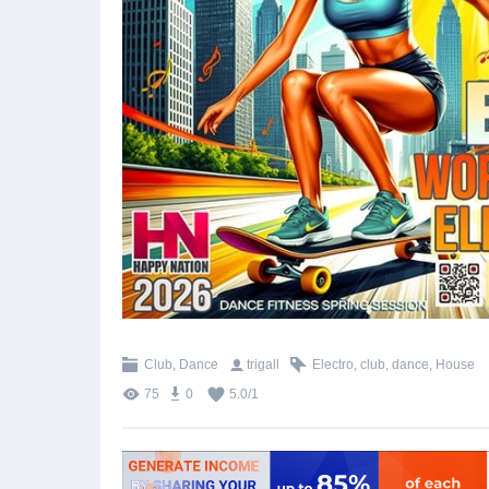
Club, Dance
trigall
Electro
,
club
,
dance
,
House
75
0
5.0
/
1