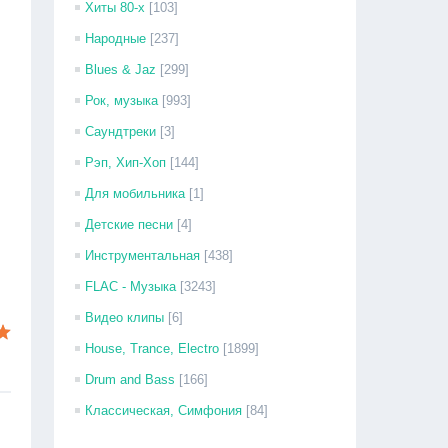
Хиты 80-х
[103]
Народные
[237]
Blues & Jaz
[299]
Рок, музыка
[993]
Саундтреки
[3]
Рэп, Хип-Хоп
[144]
Для мобильника
[1]
Детские песни
[4]
Инструментальная
[438]
FLAC - Музыка
[3243]
Видео клипы
[6]
House, Trance, Electro
[1899]
Drum and Bass
[166]
Классическая, Симфония
[84]