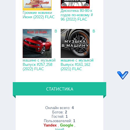
Дискотека 80-90-х
Громкие новинки
годов по-новому #
Июня (2022) FLAC
96 (2022) FLAC
В
В
машине с музыкой
машине с музыкой
Выпуск #257,258
Выпуск #161,162
(2022) FLAC
(2021) FLAC
СТАТИСТИКА
Онлайн всего:
4
Ботов:
2
Гостей:
1
Пользователей:
1
Yandex
,
Google
,
trigall