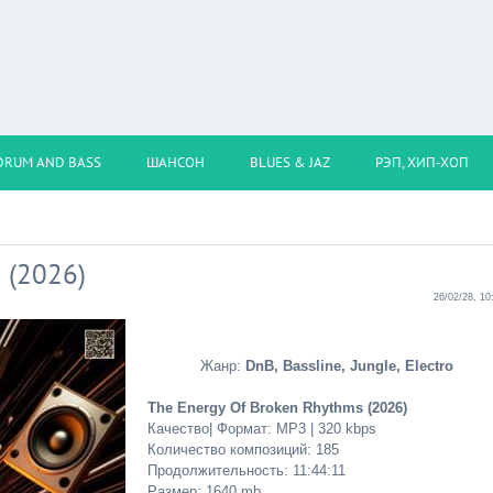
DRUM AND BASS
ШАНСОН
BLUES & JAZ
РЭП, ХИП-ХОП
 (2026)
26/02/28, 10
Жанр:
DnB, Bassline, Jungle, Electro
The Energy Of Broken Rhythms (2026)
Качество| Формат: MP3 | 320 kbps
Количество композиций: 185
Продолжительность: 11:44:11
Размер: 1640 mb