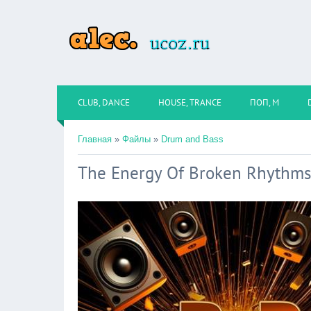
CLUB, DANCE
HOUSE, TRANCE
ПОП, М
Главная
»
Файлы
»
Drum and Bass
The Energy Of Broken Rhythms