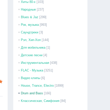
Хиты 80-х
[103]
Народные
[237]
Blues & Jaz
[299]
Рок, музыка
[993]
Саундтреки
[3]
Рэп, Хип-Хоп
[144]
Для мобильника
[1]
Детские песни
[4]
Инструментальная
[438]
FLAC - Музыка
[3251]
Видео клипы
[6]
House, Trance, Electro
[1899]
Drum and Bass
[166]
Классическая, Симфония
[84]