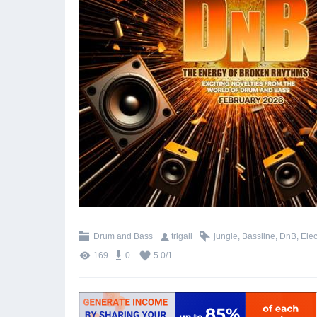
Drum and Bass
trigall
jungle
,
Bassline
,
DnB
,
Elec
169
0
5.0
/
1