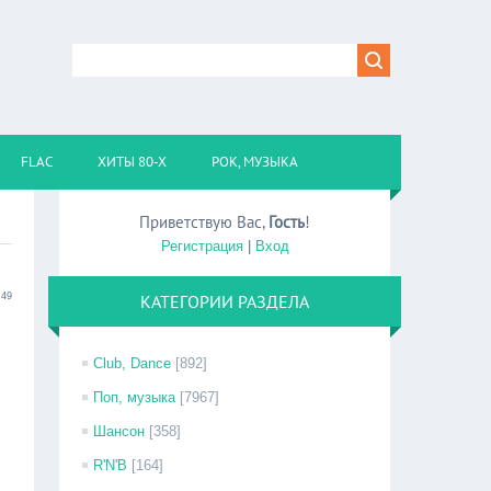
FLAC
ХИТЫ 80-Х
РОК, МУЗЫКА
Приветствую Вас
,
Гость
!
Регистрация
|
Вход
:49
КАТЕГОРИИ РАЗДЕЛА
Club, Dance
[892]
Поп, музыка
[7967]
Шансон
[358]
R'N'B
[164]