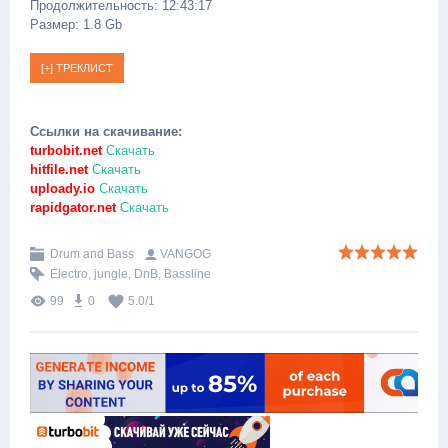
Продолжительность: 12:43:17
Размер: 1.8 Gb
Ссылки на скачивание:
turbobit.net
Скачать
hitfile.net
Скачать
uploady.io
Скачать
rapidgator.net
Скачать
Drum and Bass
VANGOG
Electro
,
jungle
,
DnB
,
Bassline
99
0
5.0
/
1