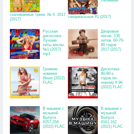
Любимые
скачиваемые треки. № 4. 2017
танцевальные #1 (2017)
(2017)
Русская
Дворовые
дискотека.
песни. 130
Лучшие
хитов. 60-70-
хиты весны.
80 годов
№1 (2017)
2017 (2017)
mp3
Громкие
Дискотека
новинки
80-90-х
Июня (2022)
годов по-
FLAC
новому # 96
(2022) FLAC
В машине с
В машине с
музыкой
музыкой
Выпуск
Выпуск
#257,258
#161,162
(2022) FLAC
(2021) FLAC