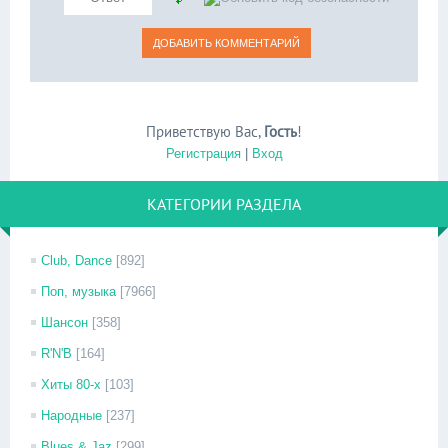
Приветствую Вас
,
Гость
!
Регистрация
|
Вход
КАТЕГОРИИ РАЗДЕЛА
Club, Dance
[892]
Поп, музыка
[7966]
Шансон
[358]
R'N'B
[164]
Хиты 80-х
[103]
Народные
[237]
Blues & Jaz
[299]