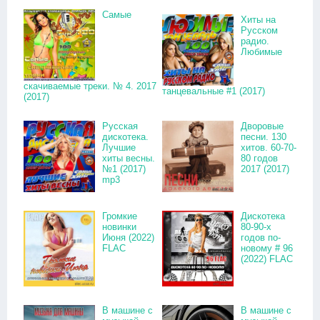
Самые
Хиты на
Русском
радио.
Любимые
скачиваемые треки. № 4. 2017
танцевальные #1 (2017)
(2017)
Русская
Дворовые
дискотека.
песни. 130
Лучшие
хитов. 60-70-
хиты весны.
80 годов
№1 (2017)
2017 (2017)
mp3
Громкие
Дискотека
новинки
80-90-х
Июня (2022)
годов по-
FLAC
новому # 96
(2022) FLAC
В машине с
В машине с