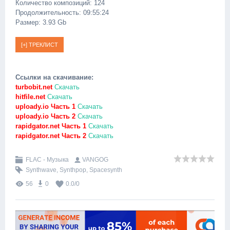
Количество композиций: 124
Продолжительность: 09:55:24
Размер: 3.93 Gb
Ссылки на скачивание:
turbobit.net
Скачать
hitfile.net
Скачать
uploady.io Часть 1
Скачать
uploady.io Часть 2
Скачать
rapidgator.net Часть 1
Скачать
rapidgator.net Часть 2
Скачать
FLAC - Музыка
VANGOG
Synthwave
,
Synthpop
,
Spacesynth
56
0
0.0
/
0