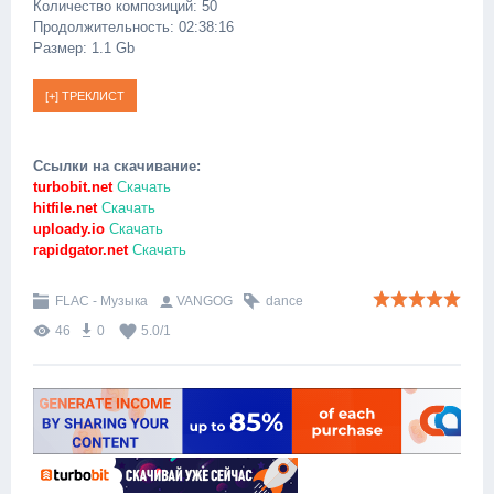
Количество композиций: 50
Продолжительность: 02:38:16
Размер: 1.1 Gb
Ссылки на скачивание:
turbobit.net
Скачать
hitfile.net
Скачать
uploady.io
Скачать
rapidgator.net
Скачать
FLAC - Музыка
VANGOG
dance
46
0
5.0
/
1