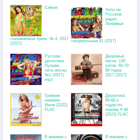
Самые
Хиты на
Русском
радио.
Любимые
скачиваемые треки. № 4. 2017
танцевальные #1 (2017)
(2017)
Русская
Дворовые
дискотека.
песни. 130
Лучшие
хитов. 60-70-
хиты весны.
80 годов
№1 (2017)
2017 (2017)
mp3
Громкие
Дискотека
новинки
80-90-х
Июня (2022)
годов по-
FLAC
новому # 96
(2022) FLAC
В машине с
В машине с