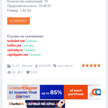
Количество композиций: 70
Продолжительность: 03:40:52
Размер: 1.43 Gb
Ссылки на скачивание:
turbobit.net
Скачать
hitfile.net
Скачать
uploady.io
Скачать
rapidgator.net
Скачать
FLAC - Музыка
VANGOG
pop
,
dance
49
0
5.0
/
1