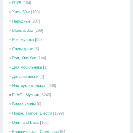
R'N'B
[164]
Хиты 80-х
[103]
Народные
[237]
Blues & Jaz
[299]
Рок, музыка
[993]
Саундтреки
[3]
Рэп, Хип-Хоп
[144]
Для мобильника
[1]
Детские песни
[4]
Инструментальная
[438]
FLAC - Музыка
[3243]
Видео клипы
[6]
House, Trance, Electro
[1899]
Drum and Bass
[166]
Классическая, Симфония
[84]