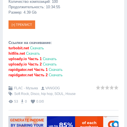
Количество композиций: 100
Продолжительность: 10:34:55
Размер: 4.39 Gb
Ссылки на скачивание:
turbobit.net
Скачать
hitfile.net
Скачать
uploady.io Часть 1
Скачать
uploady.io Часть 2
Скачать
rapidgator.net Часть 1
Скачать
rapidgator.net Часть 2
Скачать
FLAC - Музыка
VANGOG
Soft Rock
,
Disco
,
hip hop
,
SOUL
,
House
53
0
0.0
/
0