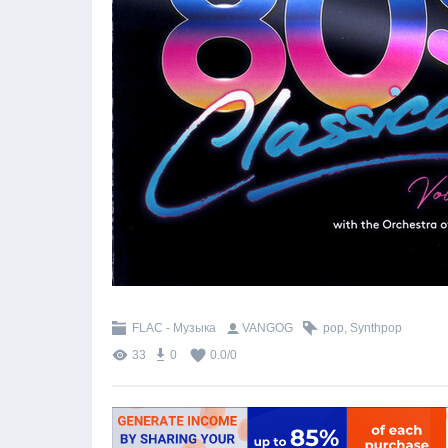
FLAC - Музыка
VANGOG
pop
,
Synthpop
33
0
0.0
/
0