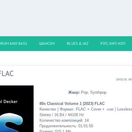
DRUM AND BASS
ШАНСОН
BLUES & JAZ
РЭП, ХИП-ХОП
 FLAC
26/01/18, 08
Жанр:
Pop, Synthpop
80s Classical Volume 1 (2023) FLAC
Качество | Формат: FLAC + Cover + .cue | Lossless
Stereo / 16 Bit / 44100 Hz
Количество композиций: 14
Продолжительность: 01:01:55
Размер: 515.1 Mb