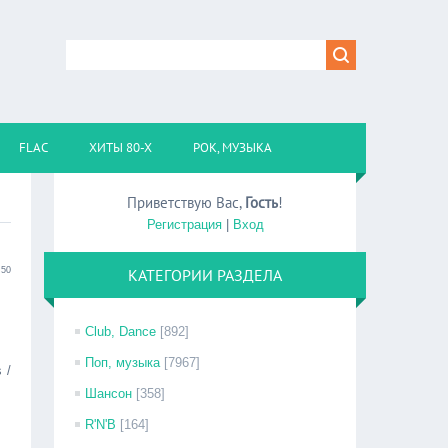
FLAC
ХИТЫ 80-Х
РОК, МУЗЫКА
Приветствую Вас
,
Гость
!
Регистрация
|
Вход
:50
КАТЕГОРИИ РАЗДЕЛА
Club, Dance
[892]
Поп, музыка
[7967]
 /
Шансон
[358]
R'N'B
[164]