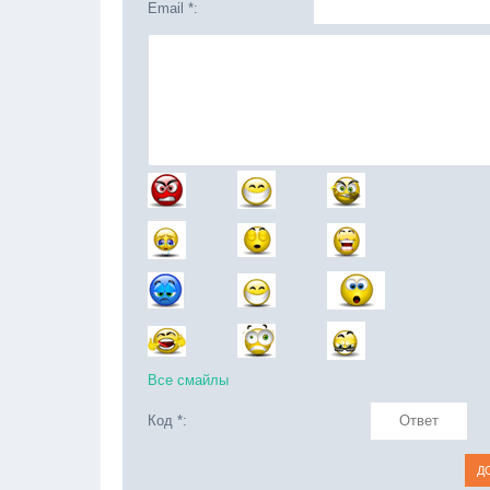
Email *:
Все смайлы
Код *: