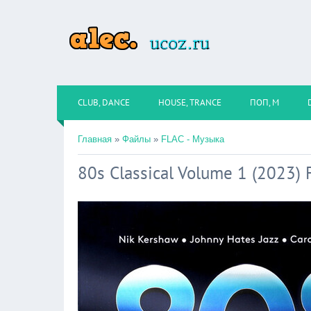
CLUB, DANCE
HOUSE, TRANCE
ПОП, М
Главная
»
Файлы
»
FLAC - Музыка
80s Classical Volume 1 (2023)