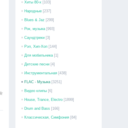
Хиты 80-х
[103]
Народные
[237]
Blues & Jaz
[299]
Рок, музыка
[993]
Саундтреки
[3]
Рэп, Хип-Хоп
[144]
Для мобильника
[1]
Детские песни
[4]
Инструментальная
[438]
FLAC - Музыка
[3251]
Видео клипы
[6]
House, Trance, Electro
[1899]
Drum and Bass
[166]
Классическая, Симфония
[84]