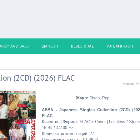
DRUM AND BASS
ШАНСОН
BLUES & JAZ
РЭП, ХИП-ХОП
tion (2CD) (2026) FLAC
26/05/06, 20
Жанр:
Disco, Pop
ABBA - Japanese Singles Collection (2CD) (202
FLAC
Качество | Формат: FLAC + Cover | Lossless / Stereo
16 Bit / 44100 Hz
Количество композиций: 27
Продолжительность: 01:49:31