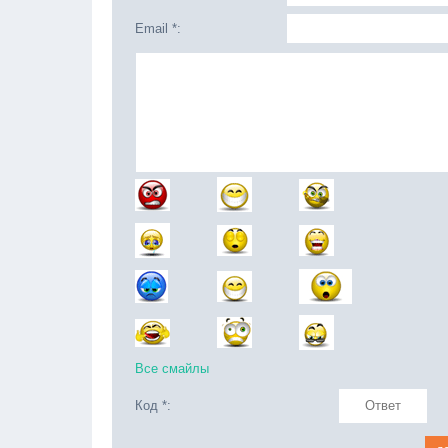
Email *:
Все смайлы
Код *: