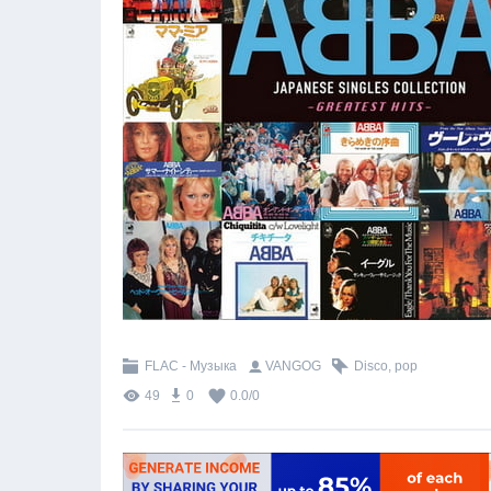
FLAC - Музыка
VANGOG
Disco
,
pop
49
0
0.0
/
0