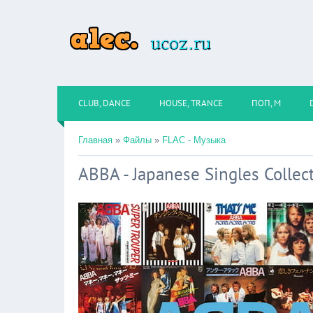
CLUB, DANCE
HOUSE, TRANCE
ПОП, М
Главная
»
Файлы
»
FLAC - Музыка
ABBA - Japanese Singles Collec