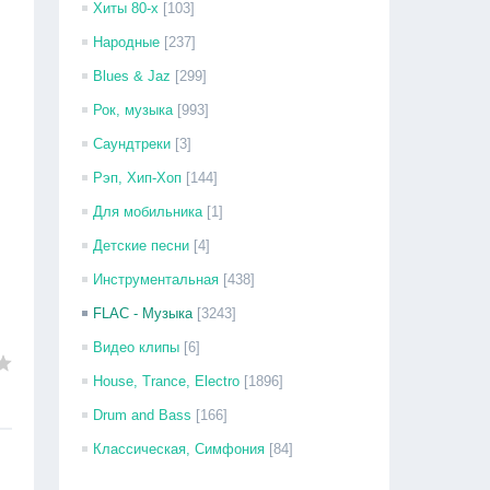
Хиты 80-х
[103]
Народные
[237]
Blues & Jaz
[299]
Рок, музыка
[993]
Саундтреки
[3]
Рэп, Хип-Хоп
[144]
Для мобильника
[1]
Детские песни
[4]
Инструментальная
[438]
FLAC - Музыка
[3243]
Видео клипы
[6]
House, Trance, Electro
[1896]
Drum and Bass
[166]
Классическая, Симфония
[84]