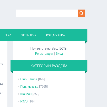
FLAC
ХИТЫ 80-Х
РОК, МУЗЫКА
Приветствую Вас
,
Гость
!
Регистрация
|
Вход
:15
КАТЕГОРИИ РАЗДЕЛА
Club, Dance
[892]
6)
Поп, музыка
[7965]
 /
Шансон
[355]
R'N'B
[164]