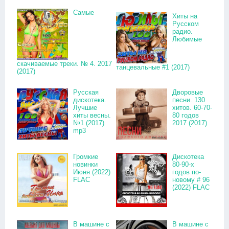
Самые
Хиты на
Русском
радио.
Любимые
скачиваемые треки. № 4. 2017
танцевальные #1 (2017)
(2017)
Русская
Дворовые
дискотека.
песни. 130
Лучшие
хитов. 60-70-
хиты весны.
80 годов
№1 (2017)
2017 (2017)
mp3
Громкие
Дискотека
новинки
80-90-х
Июня (2022)
годов по-
FLAC
новому # 96
(2022) FLAC
В машине с
В машине с