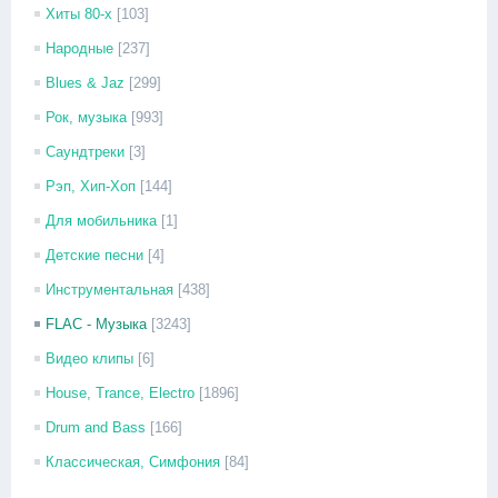
Хиты 80-х
[103]
Народные
[237]
Blues & Jaz
[299]
Рок, музыка
[993]
Саундтреки
[3]
Рэп, Хип-Хоп
[144]
Для мобильника
[1]
Детские песни
[4]
Инструментальная
[438]
FLAC - Музыка
[3243]
Видео клипы
[6]
House, Trance, Electro
[1896]
Drum and Bass
[166]
Классическая, Симфония
[84]