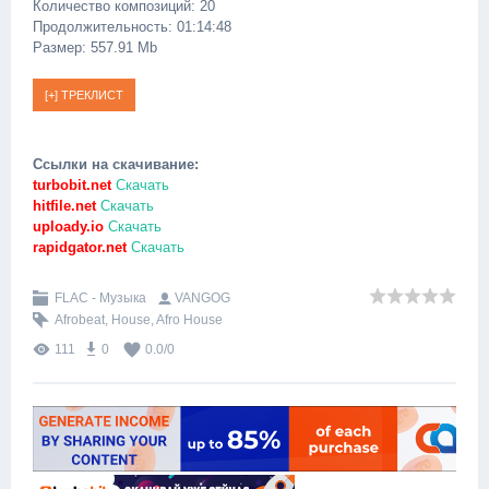
Количество композиций: 20
Продолжительность: 01:14:48
Размер: 557.91 Mb
Ссылки на скачивание:
turbobit.net
Скачать
hitfile.net
Скачать
uploady.io
Скачать
rapidgator.net
Скачать
FLAC - Музыка
VANGOG
Afrobeat
,
House
,
Afro House
111
0
0.0
/
0