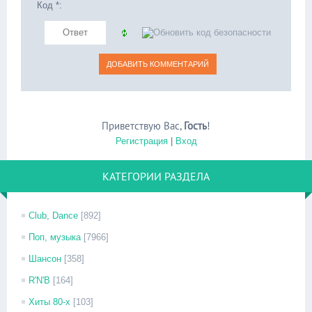
Код *:
Приветствую Вас
,
Гость
!
Регистрация
|
Вход
КАТЕГОРИИ РАЗДЕЛА
Club, Dance
[892]
Поп, музыка
[7966]
Шансон
[358]
R'N'B
[164]
Хиты 80-х
[103]