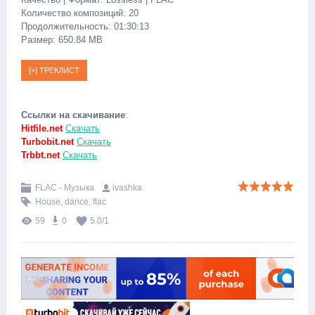
Количество композиций: 20
Продолжительность: 01:30:13
Размер: 650.84 MB
Ссылки на скачивание
:
Hitfile.net
Скачать
Turbobit.net
Скачать
Trbbt.net
Скачать
FLAC - Музыка
ivashka
House
,
dance
,
flac
59
0
5.0
/
1