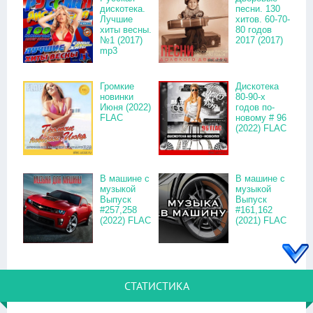
дискотека.
песни. 130
Лучшие
хитов. 60-70-
хиты весны.
80 годов
№1 (2017)
2017 (2017)
mp3
Громкие
Дискотека
новинки
80-90-х
Июня (2022)
годов по-
FLAC
новому # 96
(2022) FLAC
В машине с
В машине с
музыкой
музыкой
Выпуск
Выпуск
#257,258
#161,162
(2022) FLAC
(2021) FLAC
СТАТИСТИКА