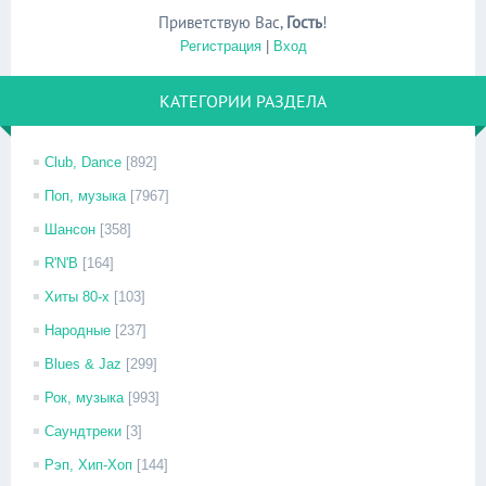
Приветствую Вас
,
Гость
!
Регистрация
|
Вход
КАТЕГОРИИ РАЗДЕЛА
Club, Dance
[892]
Поп, музыка
[7967]
Шансон
[358]
R'N'B
[164]
Хиты 80-х
[103]
Народные
[237]
Blues & Jaz
[299]
Рок, музыка
[993]
Саундтреки
[3]
Рэп, Хип-Хоп
[144]