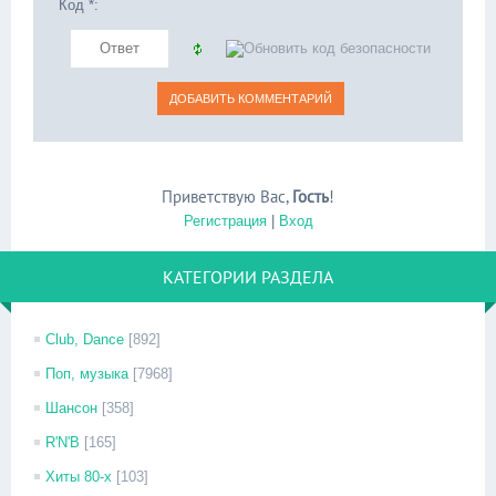
Код *:
Приветствую Вас
,
Гость
!
Регистрация
|
Вход
КАТЕГОРИИ РАЗДЕЛА
Club, Dance
[892]
Поп, музыка
[7968]
Шансон
[358]
R'N'B
[165]
Хиты 80-х
[103]