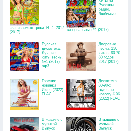
Хиты на
Русском
радио.
Любимые
скачиваемые треки. № 4. 2017
танцевальные #1 (2017)
(2017)
Русская
Дворовые
дискотека.
песни. 130
Лучшие
хитов. 60-70-
хиты весны.
80 годов
№1 (2017)
2017 (2017)
mp3
Громкие
Дискотека
новинки
80-90-х
Июня (2022)
годов по-
FLAC
новому # 96
(2022) FLAC
В машине с
В машине с
музыкой
музыкой
Выпуск
Выпуск