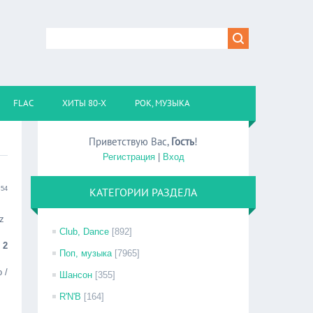
FLAC
ХИТЫ 80-Х
РОК, МУЗЫКА
Приветствую Вас
,
Гость
!
Регистрация
|
Вход
:54
КАТЕГОРИИ РАЗДЕЛА
z
Club, Dance
[892]
 2
Поп, музыка
[7965]
 /
Шансон
[355]
R'N'B
[164]