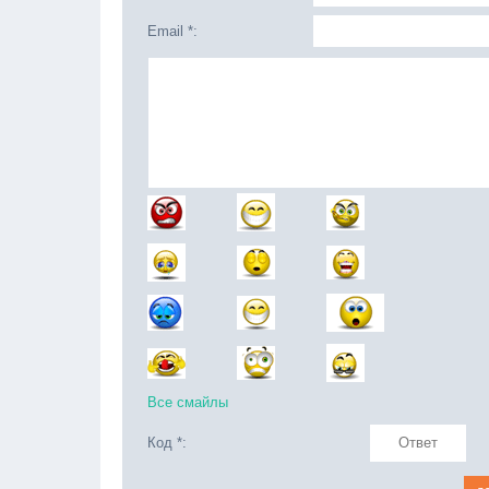
Email *:
Все смайлы
Код *: