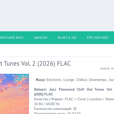
DRUM AND BASS
ШАНСОН
BLUES & JAZ
РЭП, ХИП-ХОП
ut Tunes Vol. 2 (2026) FLAC
26/03/29, 16
Жанр:
Electronic, Lounge, Chillout, Downtempo, Jaz
Balearic Jazz Flavoured Chill Out Tunes Vol.
(2026) FLAC
Качество | Формат: FLAC + Cover | Lossless / Stereo
16 Bit / 44100 Hz
Количество композиций: 30
Продолжительность: 01:53:53