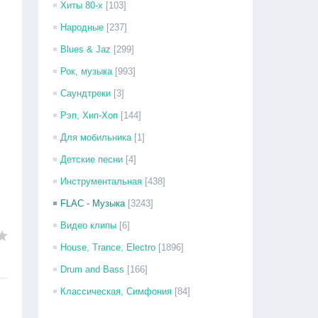
Хиты 80-х
[103]
Народные
[237]
Blues & Jaz
[299]
Рок, музыка
[993]
Саундтреки
[3]
Рэп, Хип-Хоп
[144]
Для мобильника
[1]
Детские песни
[4]
Инструментальная
[438]
FLAC - Музыка
[3243]
Видео клипы
[6]
House, Trance, Electro
[1896]
Drum and Bass
[166]
Классическая, Симфония
[84]