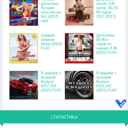
дискотека.
песни. 130
Лучшие
хитов. 60-70-
хиты весны.
80 годов
№1 (2017)
2017 (2017)
mp3
Громкие
Дискотека
новинки
80-90-х
Июня (2022)
годов по-
FLAC
новому # 96
(2022) FLAC
В машине с
В машине с
музыкой
музыкой
Выпуск
Выпуск
#257,258
#161,162
(2022) FLAC
(2021) FLAC
СТАТИСТИКА