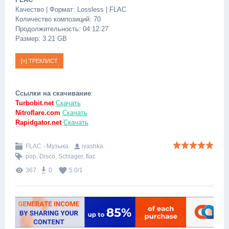
Качество | Формат: Lossless | FLAC
Количество композиций: 70
Продолжительность: 04:12:27
Размер: 3.21 GB
Ссылки на скачивание
:
Turbobit.net
Скачать
Nitroflare.com
Скачать
Rapidgator.net
Скачать
FLAC - Музыка
ivashka
pop
,
Disco
,
Schlager
,
flac
367
0
5.0
/
1