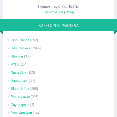
Приветствую Вас
,
Гость
!
Регистрация
|
Вход
КАТЕГОРИИ РАЗДЕЛА
Club, Dance
[892]
Поп, музыка
[7965]
Шансон
[355]
R'N'B
[164]
Хиты 80-х
[103]
Народные
[237]
Blues & Jaz
[299]
Рок, музыка
[993]
Саундтреки
[3]
Рэп, Хип-Хоп
[144]