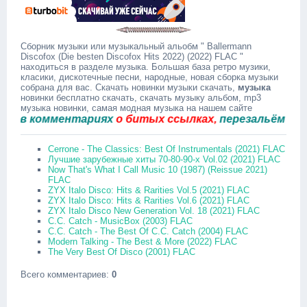
Сборник музыки или музыкальный альобм " Ballermann
Discofox (Die besten Discofox Hits 2022) (2022) FLAC "
находиться в разделе музыка. Большая база ретро музики,
класики, дискотечные песни, народные, новая сборка музыки
собрана для вас. Скачать новинки музыки скачать,
музыка
новинки бесплатно скачать, скачать музыку альбом, mp3
музыка новинки, самая модная музыка на нашем сайте
 комментариях
о битых ссылках,
перезальём быстро
Cerrone - The Classics: Best Of Instrumentals (2021) FLAC
Лучшие зарубежные хиты 70-80-90-х Vol.02 (2021) FLAC
Now That's What I Call Music 10 (1987) (Reissue 2021)
FLAC
ZYX Italo Disco: Hits & Rarities Vol.5 (2021) FLAC
ZYX Italo Disco: Hits & Rarities Vol.6 (2021) FLAC
ZYX Italo Disco New Generation Vol. 18 (2021) FLAC
C.C. Catch - MusicBox (2003) FLAC
C.C. Catch - The Best Of C.C. Catch (2004) FLAC
Modern Talking - The Best & More (2022) FLAC
The Very Best Of Disco (2001) FLAC
Всего комментариев
:
0