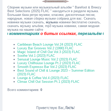
Сборник музыки или музыкальный альобм " Barefoot & Breezy
Best Selections (2025) FLAC " находиться в разделе музыка.
Большая база ретро музики, класики, дискотечные песни,
народные, новая сборка музыки собрана для вас. Скачать
новинки музыки скачать,
музыка
новинки бесплатно скачать,
скачать музыку альбом, mp3 музыка новинки, самая модная
музыка на нашем сайте
 комментариях
о битых ссылках,
перезальём быстро.
Caribbean Beach Lounge Vol.24 (2023) FLAC
Luxury Bar Grooves Vol.2 (1990) FLAC
Magic Island of Chill Out Vol.3 (2023) FLAC
Soothe Vol.1 (2023) FLAC
Senusal Lounge Music Vol.2 (2023) FLAC
Luxury Chillhouse Lounge Pt.2 (2023) FLAC
Smooth Espresso Bar Vol.2 (2023) FLAC
Best Sound of Chill & Lounge 2023 – Summer Edition
(2023) FLAC
Lounge & Coffee Vol.4 (2023) FLAC
Climax Chill Out Session Pt.1 (2023) FLAC
Всего комментариев
:
0
Приветствую Вас
,
Гость
!