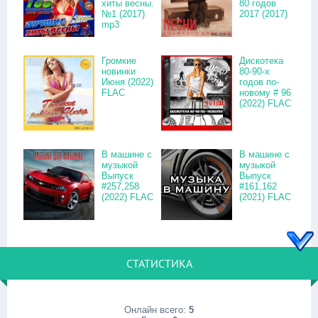
хиты весны.
80 годов
№1 (2017)
2017 (2017)
mp3
Громкие
Дискотека
новинки
80-90-х
Июня (2022)
годов по-
FLAC
новому # 96
(2022) FLAC
В машине с
В машине с
музыкой
музыкой
Выпуск
Выпуск
#257,258
#161,162
(2022) FLAC
(2021) FLAC
СТАТИСТИКА
Онлайн всего:
5