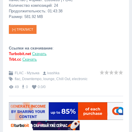
Количество композиций: 24
Продолжительность: 01:43:38
Размер: 581.92 MB
Ссылки на скачивание
:
Turbobit.net
Скачать
Trbt.cc
Скачать
FLAC - Музыка
ivashka
flac
,
Downtempo
,
lounge
,
Chill Out
,
electronic
49
0
0.0
/
0