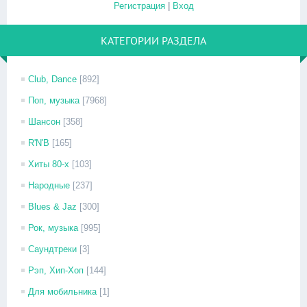
Регистрация
|
Вход
КАТЕГОРИИ РАЗДЕЛА
Club, Dance
[892]
Поп, музыка
[7968]
Шансон
[358]
R'N'B
[165]
Хиты 80-х
[103]
Народные
[237]
Blues & Jaz
[300]
Рок, музыка
[995]
Саундтреки
[3]
Рэп, Хип-Хоп
[144]
Для мобильника
[1]