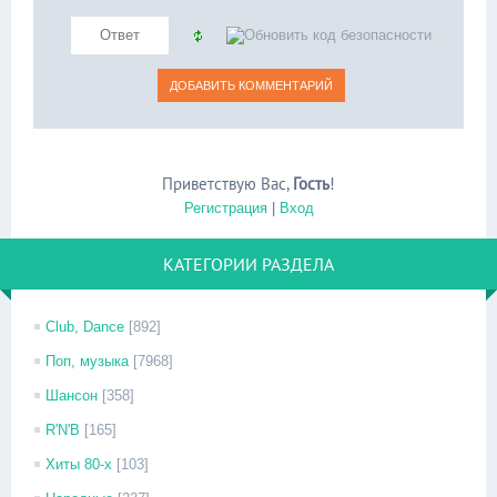
Приветствую Вас
,
Гость
!
Регистрация
|
Вход
КАТЕГОРИИ РАЗДЕЛА
Club, Dance
[892]
Поп, музыка
[7968]
Шансон
[358]
R'N'B
[165]
Хиты 80-х
[103]