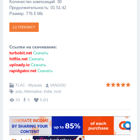
Количество композиций: 30
Продолжительность: 01:51:42
Размер: 776.5 Mb
Ссылки на скачивание:
turbobit.net
Скачать
hitfile.net
Скачать
uploady.io
Скачать
rapidgator.net
Скачать
FLAC - Музыка
VANGOG
pop
,
Alternative
,
Indie
,
rock
53
0
5.0
/
1