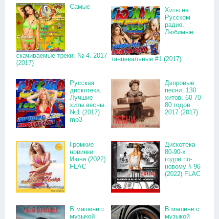
Самые
Хиты на
Русском
радио.
Любимые
скачиваемые треки. № 4. 2017
танцевальные #1 (2017)
(2017)
Русская
Дворовые
дискотека.
песни. 130
Лучшие
хитов. 60-70-
хиты весны.
80 годов
№1 (2017)
2017 (2017)
mp3
Громкие
Дискотека
новинки
80-90-х
Июня (2022)
годов по-
FLAC
новому # 96
(2022) FLAC
В машине с
В машине с
музыкой
музыкой