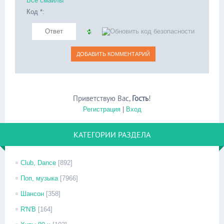
Все смайлы
Код *:
Приветствую Вас
,
Гость
!
Регистрация
|
Вход
КАТЕГОРИИ РАЗДЕЛА
Club, Dance
[892]
Поп, музыка
[7966]
Шансон
[358]
R'N'B
[164]