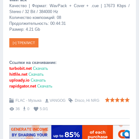
Качество | Формат: WavPack + Cover + .cue | 17673 Kbps /
Stereo / 32 Bit / 384000 Hz
Количество композиций: 08
Продолжительность: 00:44:31
Размер: 4.21 Gb
Ссылки на скачивание:
turbobit.net
Скачать
hitfile.net
Скачать
uploady.io
Скачать
rapidgator.net
Скачать
FLAC - Музыка
VANGOG
Disco
,
Hi NRG
36
0
5.0
/
1