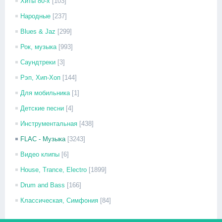
Хиты 80-х
[103]
Народные
[237]
Blues & Jaz
[299]
Рок, музыка
[993]
Саундтреки
[3]
Рэп, Хип-Хоп
[144]
Для мобильника
[1]
Детские песни
[4]
Инструментальная
[438]
FLAC - Музыка
[3243]
Видео клипы
[6]
House, Trance, Electro
[1899]
Drum and Bass
[166]
Классическая, Симфония
[84]