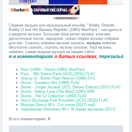
Сборник музыки или музыкальный альобм " Bobby Orlando -
Bobby O and His Banana Republic (1985) WavPack " находиться
в разделе музыка. Большая база ретро музики, класики,
дискотечные песни, народные, новая сборка музыки собрана
для вас. Скачать новинки музыки скачать,
музыка
новинки
бесплатно скачать, скачать музыку альбом, mp3 музыка
новинки, самая модная музыка на нашем сайте
в комментариях
о битых ссылках,
перезальём быстр
Roni Griffith - Desire (1982) WavPack
Pure... 80s Dance Party (4CD) (2011) FLAC
Stacey Q - Better Than Heaven (1986) DTS
Divine - Greatest Hits (1989) FLAC
Divine - Jungle Jezebel (2CD, Deluxe Edition) (2017) FLAC
Divine - Native Love (The Best) (1991) APE
Divine - The 12 Collection (1993) FLAC
Disco Discharge Pink Pounders (2CD) (2010) FLAC
Russian Dance 90’s. Сто хитов (2017) mp3
Зарубежная Diskoteka 90-х. В новом звучании (2017)
Всего комментариев
:
0