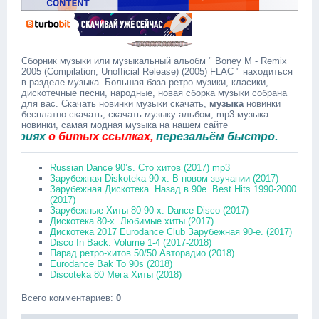
Сборник музыки или музыкальный альобм " Boney M - Remix
2005 (Compilation, Unofficial Release) (2005) FLAC " находиться
в разделе музыка. Большая база ретро музики, класики,
дискотечные песни, народные, новая сборка музыки собрана
для вас. Скачать новинки музыки скачать,
музыка
новинки
бесплатно скачать, скачать музыку альбом, mp3 музыка
новинки, самая модная музыка на нашем сайте
иях
о битых ссылках,
перезальём быстро.
Russian Dance 90’s. Сто хитов (2017) mp3
Зарубежная Diskoteka 90-х. В новом звучании (2017)
Зарубежная Дискотека. Назад в 90е. Best Hits 1990-2000
(2017)
Зарубежные Хиты 80-90-х. Dance Disco (2017)
Дискотека 80-х. Любимые хиты (2017)
Дискотека 2017 Eurodance Club Зарубежная 90-е. (2017)
Disco In Back. Volume 1-4 (2017-2018)
Парад ретро-хитов 50/50 Авторадио (2018)
Eurodance Bak To 90s (2018)
Discoteka 80 Мега Хиты (2018)
Всего комментариев
:
0