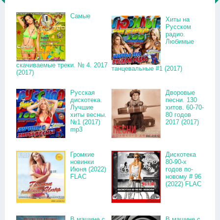
Самые
Хиты на
Русском
радио.
Любимые
скачиваемые треки. № 4. 2017
танцевальные #1 (2017)
(2017)
Русская
Дворовые
дискотека.
песни. 130
Лучшие
хитов. 60-70-
хиты весны.
80 годов
№1 (2017)
2017 (2017)
mp3
Громкие
Дискотека
новинки
80-90-х
Июня (2022)
годов по-
FLAC
новому # 96
(2022) FLAC
В машине с
В машине с