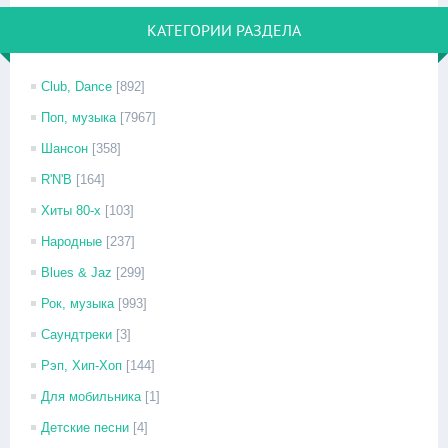
КАТЕГОРИИ РАЗДЕЛА
Club, Dance
[892]
Поп, музыка
[7967]
Шансон
[358]
R'N'B
[164]
Хиты 80-х
[103]
Народные
[237]
Blues & Jaz
[299]
Рок, музыка
[993]
Саундтреки
[3]
Рэп, Хип-Хоп
[144]
Для мобильника
[1]
Детские песни
[4]