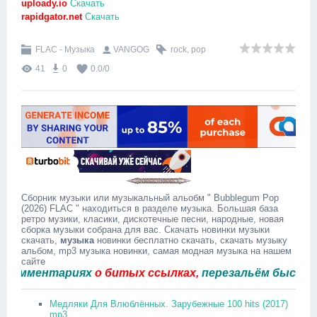
uploady.io
Скачать
rapidgator.net
Скачать
FLAC - Музыка
VANGOG
rock
,
pop
41
0
0.0
/
0
Сборник музыки или музыкальный альобм " Bubblegum Pop
(2026) FLAC " находиться в разделе музыка. Большая база
ретро музики, класики, дискотечные песни, народные, новая
сборка музыки собрана для вас. Скачать новинки музыки
скачать,
музыка
новинки бесплатно скачать, скачать музыку
альбом, mp3 музыка новинки, самая модная музыка на нашем
сайте
мментариях
о битых ссылках,
перезальём быстро.
Медляки Для Влюблённых. Зарубежные 100 hits (2017)
mp3