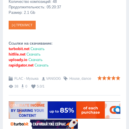
Количество композиций: 48
Продолжительность: 05:20:37
Размер: 2.1 Gb
Ссылки на скачивание:
turbobit.net
Скачать
hitfile.net
Скачать
uploady.io
Скачать
rapidgator.net
Скачать
FLAC - Музыка
VANGOG
House
,
dance
38
0
5.0
/
1