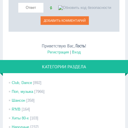
Приветствую Вас
,
Гость
!
Регистрация
|
Вход
КАТЕГОРИИ РАЗДЕЛА
Club, Dance
[892]
Поп, музыка
[7966]
Шансон
[358]
R'N'B
[164]
Хиты 80-х
[103]
Народные
[237]