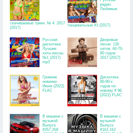
радио.
Любимые
скачиваемые треки. № 4. 2017
танцевальные #1 (2017)
(2017)
Русская
Дворовые
дискотека.
песни. 130
Лучшие
хитов. 60-70-
хиты весны.
80 годов
№1 (2017)
2017 (2017)
mp3
Громкие
Дискотека
новинки
80-90-х
Июня (2022)
годов по-
FLAC
новому # 96
(2022) FLAC
В машине с
В машине с
музыкой
музыкой
Выпуск
Выпуск
#257,258
#161,162