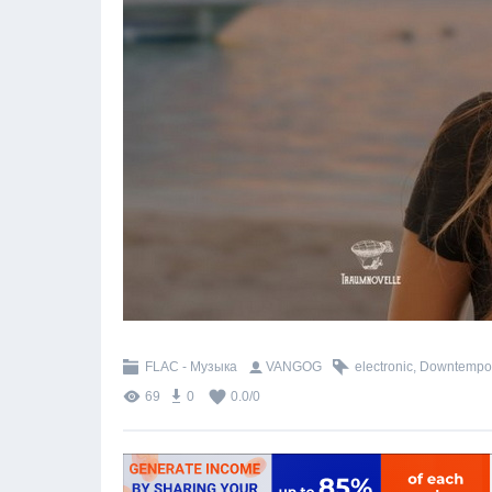
FLAC - Музыка
VANGOG
electronic
,
Downtempo
69
0
0.0
/
0