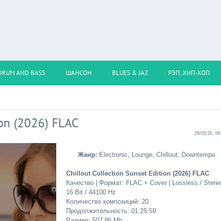
DRUM AND BASS
ШАНСОН
BLUES & JAZ
РЭП, ХИП-ХОП
ion (2026) FLAC
26/05/16, 08
Жанр:
Electronic, Lounge, Chillout, Downtempo
Chillout Collection Sunset Edition (2026) FLAC
Качество | Формат: FLAC + Cover | Lossless / Stereo
16 Bit / 44100 Hz
Количество композиций: 20
Продолжительность: 01:25:59
Размер: 507.86 Mb