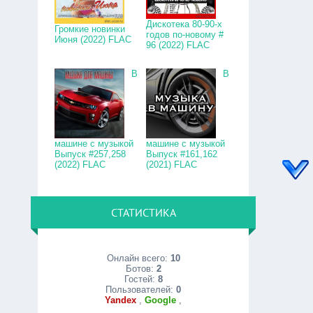
Дискотека 80-90-х
Громкие новинки
годов по-новому #
Июня (2022) FLAC
96 (2022) FLAC
В
В
машине с музыкой
машине с музыкой
Выпуск #257,258
Выпуск #161,162
(2022) FLAC
(2021) FLAC
СТАТИСТИКА
Онлайн всего:
10
Ботов:
2
Гостей:
8
Пользователей:
0
Yandex
,
Google
,