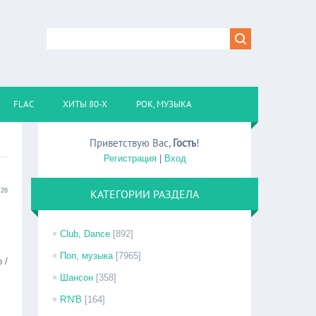
FLAC
ХИТЫ 80-Х
РОК, МУЗЫКА
Приветствую Вас
,
Гость
!
Регистрация
|
Вход
:26
КАТЕГОРИИ РАЗДЕЛА
Club, Dance
[892]
Поп, музыка
[7965]
 /
Шансон
[358]
R'N'B
[164]