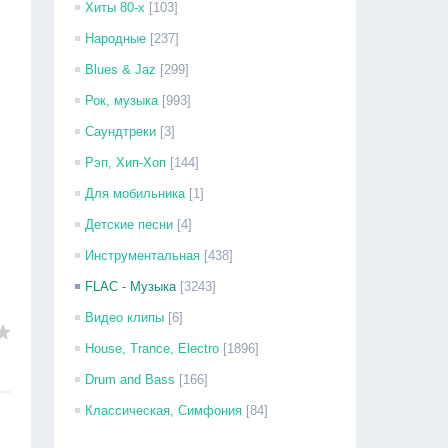
Хиты 80-х
[103]
Народные
[237]
Blues & Jaz
[299]
Рок, музыка
[993]
Саундтреки
[3]
Рэп, Хип-Хоп
[144]
Для мобильника
[1]
Детские песни
[4]
Инструментальная
[438]
FLAC - Музыка
[3243]
Видео клипы
[6]
House, Trance, Electro
[1896]
Drum and Bass
[166]
Классическая, Симфония
[84]