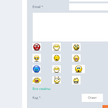
Email *:
Все смайлы
Код *: