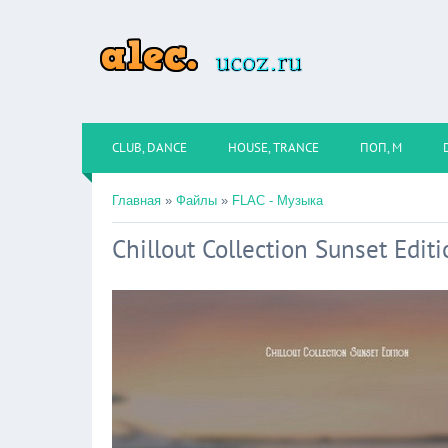
CLUB, DANCE
HOUSE, TRANCE
ПОП, М
Главная
»
Файлы
»
FLAC - Музыка
Chillout Collection Sunset Edit