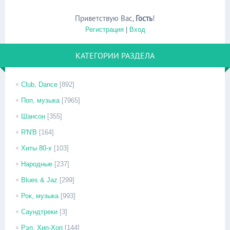
Приветствую Вас
,
Гость
!
Регистрация
|
Вход
КАТЕГОРИИ РАЗДЕЛА
Club, Dance
[892]
Поп, музыка
[7965]
Шансон
[355]
R'N'B
[164]
Хиты 80-х
[103]
Народные
[237]
Blues & Jaz
[299]
Рок, музыка
[993]
Саундтреки
[3]
Рэп, Хип-Хоп
[144]