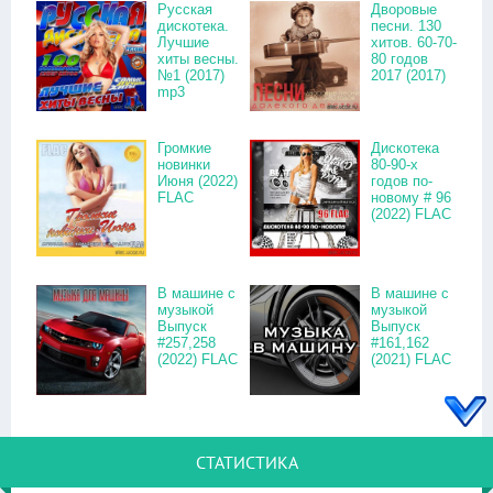
Русская
Дворовые
дискотека.
песни. 130
Лучшие
хитов. 60-70-
хиты весны.
80 годов
№1 (2017)
2017 (2017)
mp3
Громкие
Дискотека
новинки
80-90-х
Июня (2022)
годов по-
FLAC
новому # 96
(2022) FLAC
В машине с
В машине с
музыкой
музыкой
Выпуск
Выпуск
#257,258
#161,162
(2022) FLAC
(2021) FLAC
СТАТИСТИКА