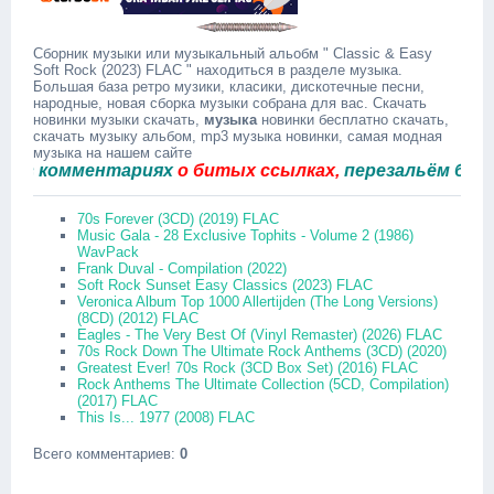
Сборник музыки или музыкальный альобм " Classic & Easy
Soft Rock (2023) FLAC " находиться в разделе музыка.
Большая база ретро музики, класики, дискотечные песни,
народные, новая сборка музыки собрана для вас. Скачать
новинки музыки скачать,
музыка
новинки бесплатно скачать,
скачать музыку альбом, mp3 музыка новинки, самая модная
музыка на нашем сайте
 комментариях
о битых ссылках,
перезальём быстро.
70s Forever (3CD) (2019) FLAC
Music Gala - 28 Exclusive Tophits - Volume 2 (1986)
WavPack
Frank Duval - Compilation (2022)
Soft Rock Sunset Easy Classics (2023) FLAC
Veronica Album Top 1000 Allertijden (The Long Versions)
(8CD) (2012) FLAC
Eagles - The Very Best Of (Vinyl Remaster) (2026) FLAC
70s Rock Down The Ultimate Rock Anthems (3CD) (2020)
Greatest Ever! 70s Rock (3CD Box Set) (2016) FLAC
Rock Anthems The Ultimate Collection (5CD, Compilation)
(2017) FLAC
This Is... 1977 (2008) FLAC
Всего комментариев
:
0