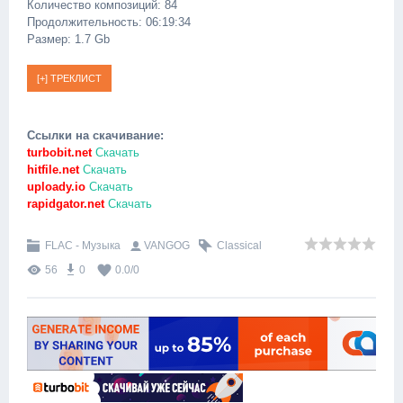
Количество композиций: 84
Продолжительность: 06:19:34
Размер: 1.7 Gb
Ссылки на скачивание:
turbobit.net
Скачать
hitfile.net
Скачать
uploady.io
Скачать
rapidgator.net
Скачать
FLAC - Музыка
VANGOG
Classical
56
0
0.0
/
0