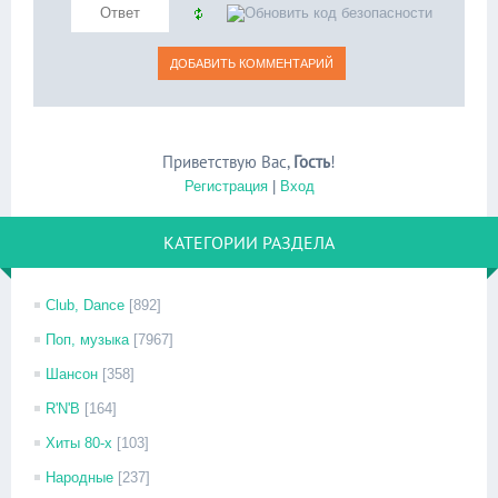
Приветствую Вас
,
Гость
!
Регистрация
|
Вход
КАТЕГОРИИ РАЗДЕЛА
Club, Dance
[892]
Поп, музыка
[7967]
Шансон
[358]
R'N'B
[164]
Хиты 80-х
[103]
Народные
[237]