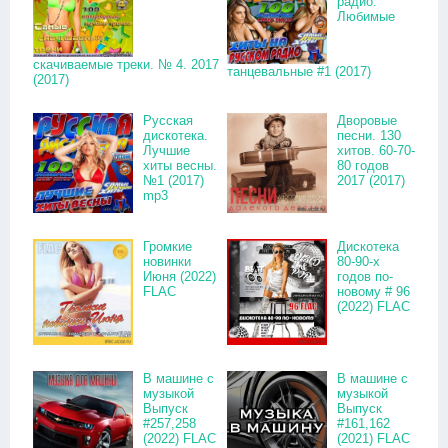
радио.
Любимые
скачиваемые треки. № 4. 2017
танцевальные #1 (2017)
(2017)
Русская
Дворовые
дискотека.
песни. 130
Лучшие
хитов. 60-70-
хиты весны.
80 годов
№1 (2017)
2017 (2017)
mp3
Громкие
Дискотека
новинки
80-90-х
Июня (2022)
годов по-
FLAC
новому # 96
(2022) FLAC
В машине с
В машине с
музыкой
музыкой
Выпуск
Выпуск
#257,258
#161,162
(2022) FLAC
(2021) FLAC