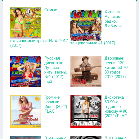
Самые
Хиты на
Русском
радио.
Любимые
скачиваемые треки. № 4. 2017
танцевальные #1 (2017)
(2017)
Русская
Дворовые
дискотека.
песни. 130
Лучшие
хитов. 60-70-
хиты весны.
80 годов
№1 (2017)
2017 (2017)
mp3
Громкие
Дискотека
новинки
80-90-х
Июня (2022)
годов по-
FLAC
новому # 96
(2022) FLAC
В машине с
В машине с