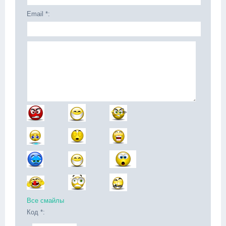
Email *:
Все смайлы
Код *: