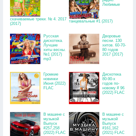
Любимые
скачиваемые треки. № 4. 2017
танцевальные #1 (2017)
(2017)
Русская
Дворовые
дискотека.
песни. 130
Лучшие
хитов. 60-70-
хиты весны.
80 годов
№1 (2017)
2017 (2017)
mp3
Громкие
Дискотека
новинки
80-90-х
Июня (2022)
годов по-
FLAC
новому # 96
(2022) FLAC
В машине с
В машине с
музыкой
музыкой
Выпуск
Выпуск
#257,258
#161,162
(2022) FLAC
(2021) FLAC