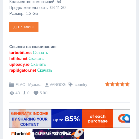
Количество композиций: 54
Продолжительность: 03:11:30
Размер: 1.2 Gb
Ссылки на скачивание:
turbobit.net
Скачать
hitfile.net
Скачать
uploady.io
Скачать
rapidgator.net
Скачать
FLAC - Музыка
VANGOG
country
43
0
5.0
/
1