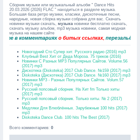
Сборник музыки или музыкальный альобм " Dance Hits
20.03.2026 (2026) FLAC " находиться в разделе музыка.
Большая база ретро музики, класики, дискотечные песни,
народные, новая сборка музыки собрана для вас. Скачать
новинки музыки скачать,
музыка
новинки бесплатно скачать,
скачать музыку альбом, mp3 музыка новинки, самая модная
музыка на нашем сайте
 в комментариях
о битых ссылках,
перезальём быст
Новогодний Сто Супер хит. Русского радио (2016) mp3
Клубный Best Хит от Деда Мороза. 75 треков (2016)
Новинки С Разных MP3 Популярных Сайтов. Volume.56
(2017) mp3
Дискотека (Diskoteka) 2017 Club Dance. №159 (2017) mp3
Diskoteka (Дискотека) 2017 Club Dance. №160 (2017) mp3
Новинки MP3 - Разных Популярных Сайтов. Volum.57
(2017) mp3
Русский попсовый сборник. На Хит fm Только хиты
(2017) mp3
Русский попсовый сборник. Только хиты. № 2 (2017)
mp3
Медляки Для Влюблённых. Зарубежные 100 hits (2017)
mp3
Diskoteka Dance Club. 100 hits The Best (2017)
Всего комментариев
:
0