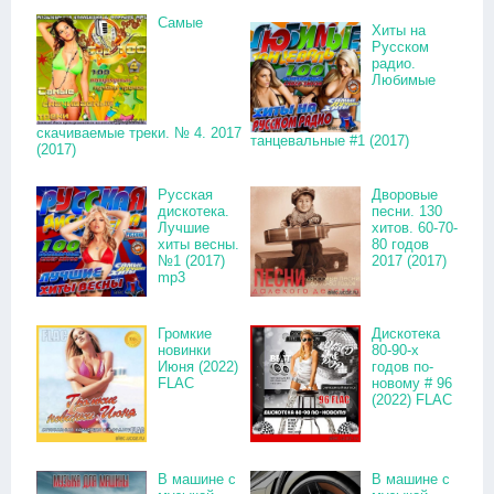
Самые
Хиты на
Русском
радио.
Любимые
скачиваемые треки. № 4. 2017
танцевальные #1 (2017)
(2017)
Русская
Дворовые
дискотека.
песни. 130
Лучшие
хитов. 60-70-
хиты весны.
80 годов
№1 (2017)
2017 (2017)
mp3
Громкие
Дискотека
новинки
80-90-х
Июня (2022)
годов по-
FLAC
новому # 96
(2022) FLAC
В машине с
В машине с