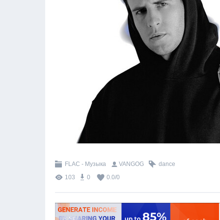
FLAC - Музыка
VANGOG
dance
103
0
0.0
/
0