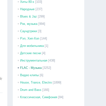
Хиты 80-х
[103]
Народные
[237]
Blues & Jaz
[299]
Рок, музыка
[994]
Саундтреки
[3]
Рэп, Хип-Хоп
[144]
Для мобильника
[1]
Детские песни
[4]
Инструментальная
[438]
FLAC - Музыка
[3252]
Видео клипы
[6]
House, Trance, Electro
[1899]
Drum and Bass
[166]
Классическая, Симфония
[84]