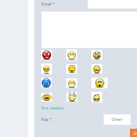
Email *:
Все смайлы
Код *: