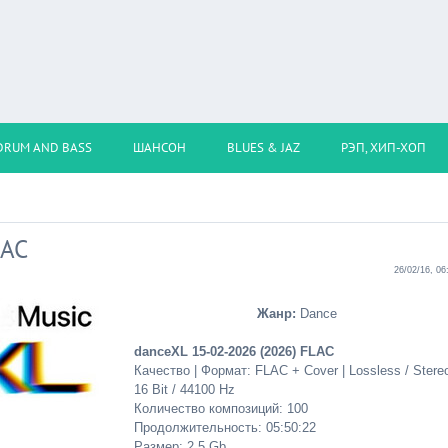
DRUM AND BASS
ШАНСОН
BLUES & JAZ
РЭП, ХИП-ХОП
LAC
26/02/16, 06
Жанр:
Dance
danceXL 15-02-2026 (2026) FLAC
Качество | Формат: FLAC + Cover | Lossless / Stereo
16 Bit / 44100 Hz
Количество композиций: 100
Продолжительность: 05:50:22
Размер: 2.5 Gb