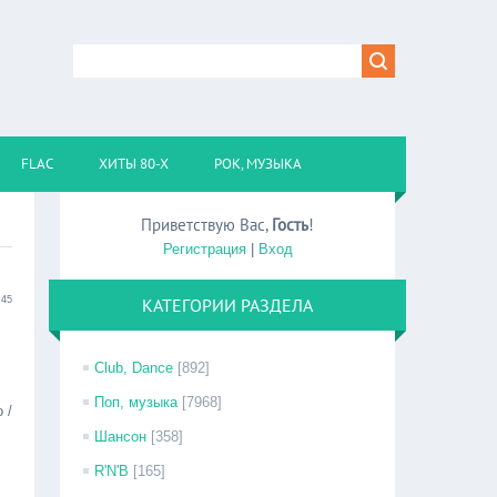
FLAC
ХИТЫ 80-Х
РОК, МУЗЫКА
Приветствую Вас
,
Гость
!
Регистрация
|
Вход
:45
КАТЕГОРИИ РАЗДЕЛА
Club, Dance
[892]
Поп, музыка
[7968]
 /
Шансон
[358]
R'N'B
[165]