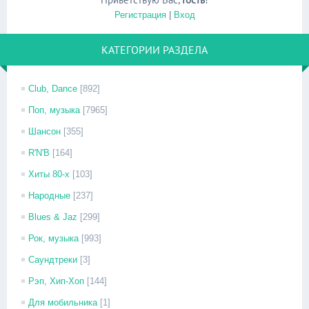
Регистрация
|
Вход
КАТЕГОРИИ РАЗДЕЛА
Club, Dance
[892]
Поп, музыка
[7965]
Шансон
[355]
R'N'B
[164]
Хиты 80-х
[103]
Народные
[237]
Blues & Jaz
[299]
Рок, музыка
[993]
Саундтреки
[3]
Рэп, Хип-Хоп
[144]
Для мобильника
[1]