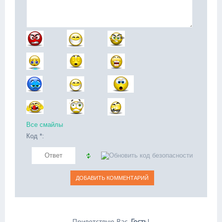
Все смайлы
Код *:
Приветствую Вас
,
Гость
!