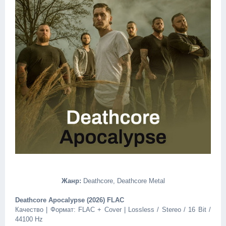
Жанр:
Deathcore, Deathcore Metal
Deathcore Apocalypse (2026) FLAC
Качество | Формат: FLAC + Cover | Lossless / Stereo / 16 Bit /
44100 Hz