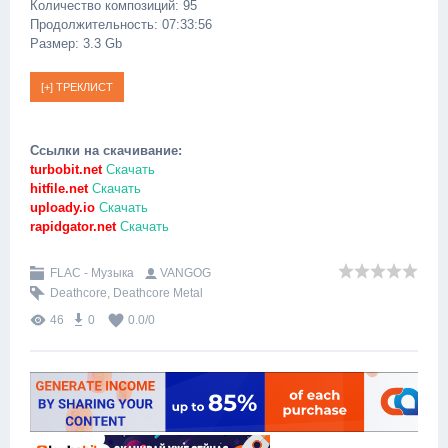
Количество композиций: 95
Продолжительность: 07:33:56
Размер: 3.3 Gb
Ссылки на скачивание:
turbobit.net
Скачать
hitfile.net
Скачать
uploady.io
Скачать
rapidgator.net
Скачать
FLAC - Музыка
VANGOG
Deathcore
,
Deathcore Metal
46
0
0.0
/
0