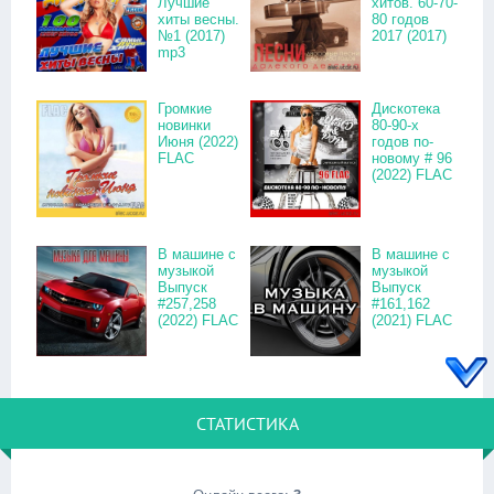
Лучшие
хитов. 60-70-
хиты весны.
80 годов
№1 (2017)
2017 (2017)
mp3
Громкие
Дискотека
новинки
80-90-х
Июня (2022)
годов по-
FLAC
новому # 96
(2022) FLAC
В машине с
В машине с
музыкой
музыкой
Выпуск
Выпуск
#257,258
#161,162
(2022) FLAC
(2021) FLAC
СТАТИСТИКА