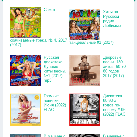
Самые
Хиты на
Русском
радио.
Любимые
скачиваемые треки. № 4. 2017
танцевальные #1 (2017)
(2017)
Русская
Дворовые
дискотека.
песни. 130
Лучшие
хитов. 60-70-
хиты весны.
80 годов
№1 (2017)
2017 (2017)
mp3
Громкие
Дискотека
новинки
80-90-х
Июня (2022)
годов по-
FLAC
новому # 96
(2022) FLAC
В машине с
В машине с