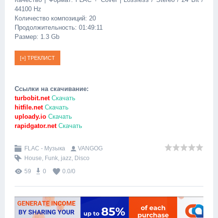
44100 Hz
Количество композиций: 20
Продолжительность: 01:49:11
Размер: 1.3 Gb
Ссылки на скачивание:
turbobit.net
Скачать
hitfile.net
Скачать
uploady.io
Скачать
rapidgator.net
Скачать
FLAC - Музыка
VANGOG
House
,
Funk
,
jazz
,
Disco
59
0
0.0
/
0