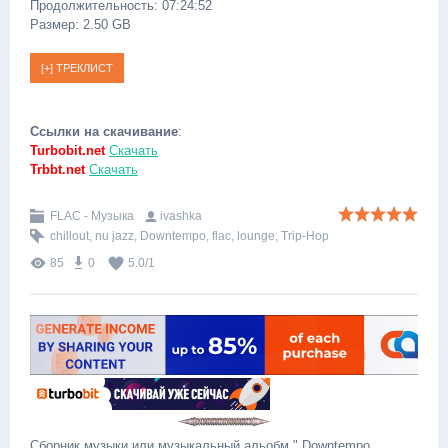
Продолжительность: 07:24:52
Размер: 2.50 GB
Ссылки на скачивание
:
Turbobit.net
Скачать
Trbbt.net
Скачать
FLAC - Музыка
ivashka
chillout
,
nu jazz
,
Downtempo
,
flac
,
lounge
,
Trip-Hop
85
0
5.0
/
1
Сборник музыки или музыкальный альобм " Downtempo