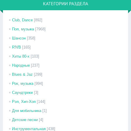
КАТЕГОРИИ РАЗДЕЛА
Club, Dance
[892]
Поп, музыка
[7968]
Шансон
[358]
R'N'B
[165]
Хиты 80-х
[103]
Народные
[237]
Blues & Jaz
[299]
Рок, музыка
[994]
Саундтреки
[3]
Рэп, Хип-Хоп
[144]
Для мобильника
[1]
Детские песни
[4]
Инструментальная
[438]