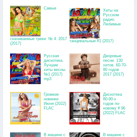
Самые
Хиты на
Русском
радио.
Любимые
скачиваемые треки. № 4. 2017
танцевальные #1 (2017)
(2017)
Русская
Дворовые
дискотека.
песни. 130
Лучшие
хитов. 60-70-
хиты весны.
80 годов
№1 (2017)
2017 (2017)
mp3
Громкие
Дискотека
новинки
80-90-х
Июня (2022)
годов по-
FLAC
новому # 96
(2022) FLAC
В машине с
В машине с