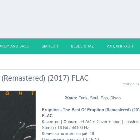
DRUM AND BASS
ШАНСОН
BLUES & JAZ
РЭП, ХИП-ХОП
n (Remastered) (2017) FLAC
26/06/15, 17
Жанр:
Funk, Soul, Pop, Disco
Eruption - The Best Of Eruption (Remastered) (201
FLAC
Качество | Формат: FLAC + Cover + .cue | Lossless
Stereo / 16 Bit / 44100 Hz
Количество композиций: 19
Продолжительность: 01:16:40