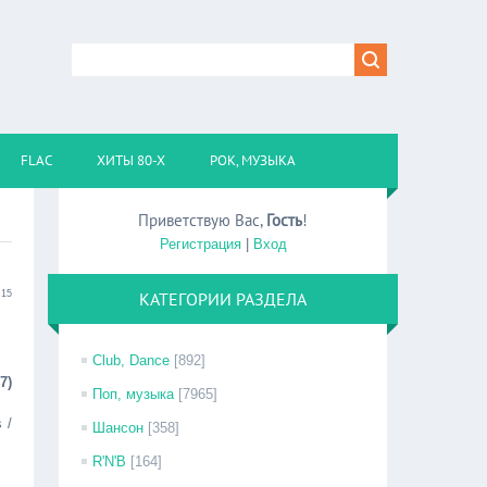
FLAC
ХИТЫ 80-Х
РОК, МУЗЫКА
Приветствую Вас
,
Гость
!
Регистрация
|
Вход
:15
КАТЕГОРИИ РАЗДЕЛА
Club, Dance
[892]
7)
Поп, музыка
[7965]
 /
Шансон
[358]
R'N'B
[164]