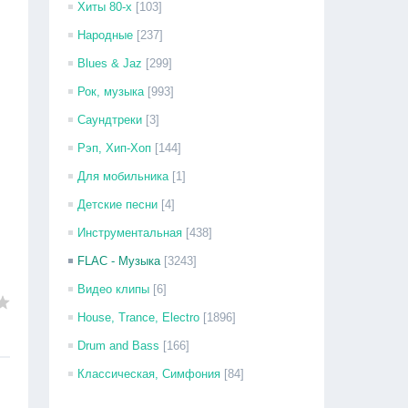
Хиты 80-х
[103]
Народные
[237]
Blues & Jaz
[299]
Рок, музыка
[993]
Саундтреки
[3]
Рэп, Хип-Хоп
[144]
Для мобильника
[1]
Детские песни
[4]
Инструментальная
[438]
FLAC - Музыка
[3243]
Видео клипы
[6]
House, Trance, Electro
[1896]
Drum and Bass
[166]
Классическая, Симфония
[84]