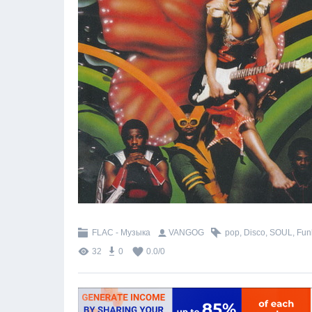
FLAC - Музыка
VANGOG
pop
,
Disco
,
SOUL
,
Fun
32
0
0.0
/
0