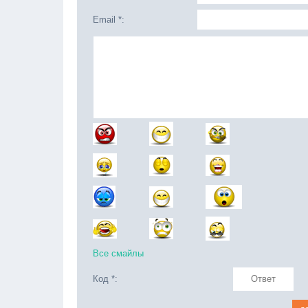
Email *:
Все смайлы
Код *: