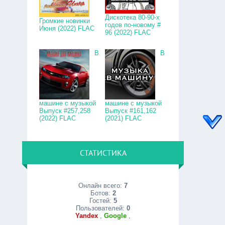
Дискотека 80-90-х
Громкие новинки
годов по-новому #
Июня (2022) FLAC
96 (2022) FLAC
В
В
машине с музыкой
машине с музыкой
Выпуск #257,258
Выпуск #161,162
(2022) FLAC
(2021) FLAC
СТАТИСТИКА
Онлайн всего:
7
Ботов:
2
Гостей:
5
Пользователей:
0
Yandex
,
Google
,