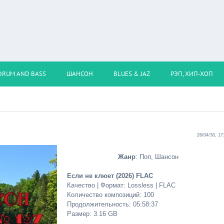
DRUM AND BASS
ШАНСОН
BLUES & JAZ
РЭП, ХИП-ХОП
26/04/30, 17
Жанр
: Поп, Шансон
Если не клюет (2026) FLAC
Качество | Формат: Lossless | FLAC
Количество композиций: 100
Продолжительность: 05:58:37
Размер: 3.16 GB