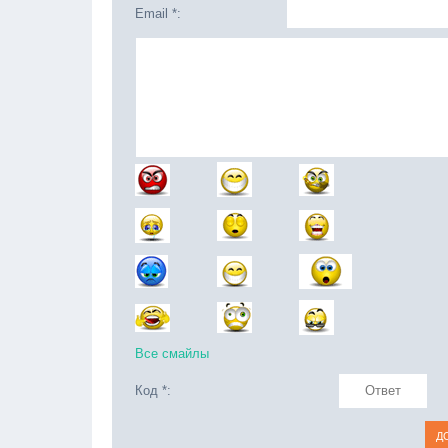
Email *:
Все смайлы
Код *: