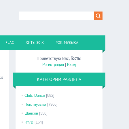
FLAC
ХИТЫ 80-Х
РОК, МУЗЫКА
Приветствую Вас
,
Гость
!
Регистрация
|
Вход
:22
КАТЕГОРИИ РАЗДЕЛА
Club, Dance
[892]
Поп, музыка
[7966]
Шансон
[358]
R'N'B
[164]