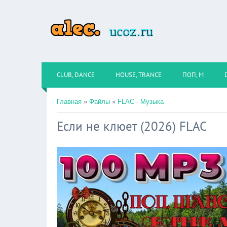
CLUB, DANCE
HOUSE, TRANCE
ПОП, М
Главная
»
Файлы
»
FLAC - Музыка
Если не клюет (2026) FLAC