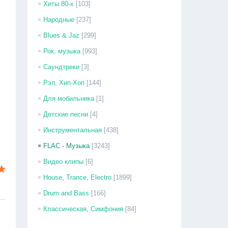
Хиты 80-х
[103]
Народные
[237]
Blues & Jaz
[299]
Рок, музыка
[993]
Саундтреки
[3]
Рэп, Хип-Хоп
[144]
Для мобильника
[1]
Детские песни
[4]
Инструментальная
[438]
FLAC - Музыка
[3243]
Видео клипы
[6]
House, Trance, Electro
[1899]
Drum and Bass
[166]
Классическая, Симфония
[84]