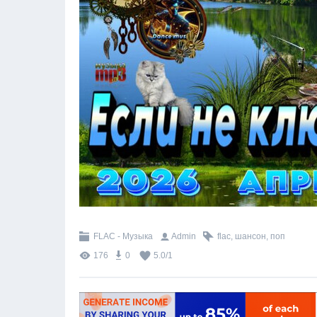
FLAC - Музыка
Admin
flac
,
шансон
,
поп
176
0
5.0
/
1