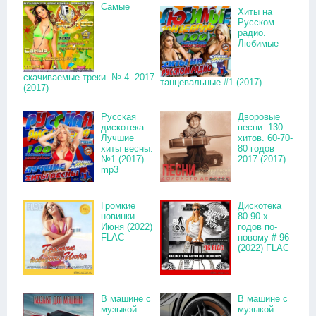
Самые
Хиты на
Русском
радио.
Любимые
скачиваемые треки. № 4. 2017
танцевальные #1 (2017)
(2017)
Русская
Дворовые
дискотека.
песни. 130
Лучшие
хитов. 60-70-
хиты весны.
80 годов
№1 (2017)
2017 (2017)
mp3
Громкие
Дискотека
новинки
80-90-х
Июня (2022)
годов по-
FLAC
новому # 96
(2022) FLAC
В машине с
В машине с
музыкой
музыкой