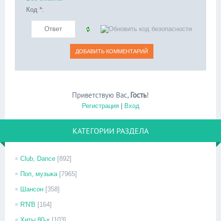
Код *:
Приветствую Вас
,
Гость
!
Регистрация
|
Вход
КАТЕГОРИИ РАЗДЕЛА
Club, Dance
[892]
Поп, музыка
[7965]
Шансон
[358]
R'N'B
[164]
Хиты 80-х
[103]