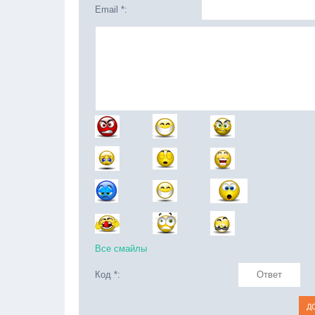
Email *:
Все смайлы
Код *: