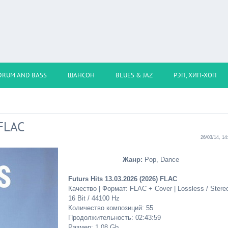
DRUM AND BASS
ШАНСОН
BLUES & JAZ
РЭП, ХИП-ХОП
 FLAC
26/03/14, 14
Жанр:
Pop, Dance
Futurs Hits 13.03.2026 (2026) FLAC
Качество | Формат: FLAC + Cover | Lossless / Stereo
16 Bit / 44100 Hz
Количество композиций: 55
Продолжительность: 02:43:59
Размер: 1.08 Gb