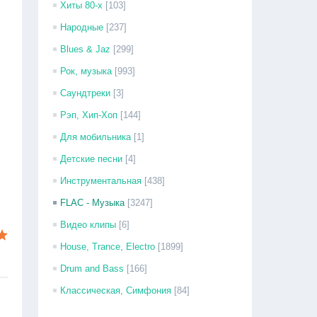
Хиты 80-х
[103]
Народные
[237]
Blues & Jaz
[299]
Рок, музыка
[993]
Саундтреки
[3]
Рэп, Хип-Хоп
[144]
Для мобильника
[1]
Детские песни
[4]
Инструментальная
[438]
FLAC - Музыка
[3247]
Видео клипы
[6]
House, Trance, Electro
[1899]
Drum and Bass
[166]
Классическая, Симфония
[84]