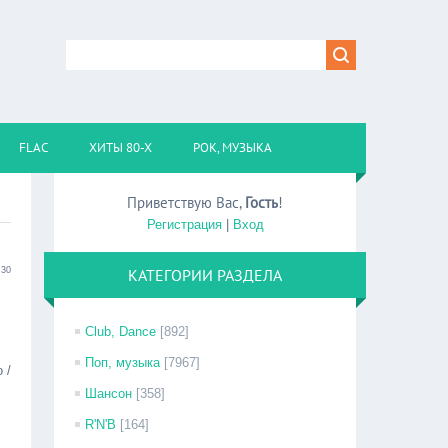
FLAC
ХИТЫ 80-Х
РОК, МУЗЫКА
Приветствую Вас
,
Гость
!
Регистрация
|
Вход
:30
КАТЕГОРИИ РАЗДЕЛА
Club, Dance
[892]
Поп, музыка
[7967]
 /
Шансон
[358]
R'N'B
[164]