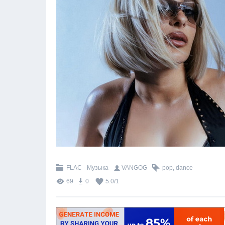
FLAC - Музыка
VANGOG
pop
,
dance
69
0
5.0
/
1