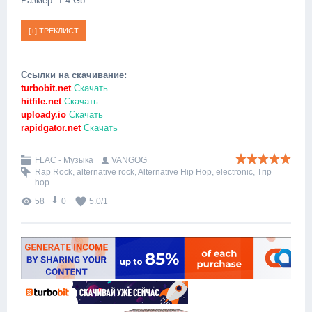
Размер: 1.4 Gb
Ссылки на скачивание:
turbobit.net
Скачать
hitfile.net
Скачать
uploady.io
Скачать
rapidgator.net
Скачать
FLAC - Музыка
VANGOG
Rap Rock
,
alternative rock
,
Alternative Hip Hop
,
electronic
,
Trip
hop
58
0
5.0
/
1