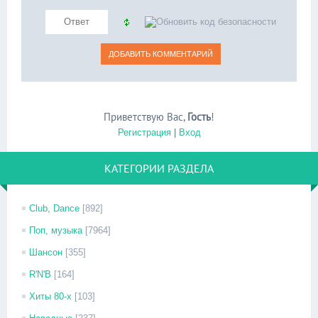
Приветствую Вас
,
Гость
!
Регистрация
|
Вход
КАТЕГОРИИ РАЗДЕЛА
Club, Dance
[892]
Поп, музыка
[7964]
Шансон
[355]
R'N'B
[164]
Хиты 80-х
[103]