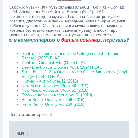
Сборник музыки или музыкальный альобм " Gorillaz - Gorillaz
(20th Anniversary Super Deluxe Boxset) (2021) FLAC "
находиться в разделе музыка. Большая база ретро музики,
класики, дискотечные песни, народные, новая сборка музыки
собрана для вас. Скачать новинки музыки скачать,
музыка
новинки бесплатно скачать, скачать музыку альбом, mp3
музыка новинки, самая модная музыка на нашем сайте
 в комментариях
о битых ссылках,
перезальём быстр
Gorillaz - Essentials and Deep Cuts (Greatest Hits and
Rarities) (2026) FLAC
Gorillaz - Greatest Hits (2020) FLAC
Deep Electronica Grooves Vol.1 (2024) FLAC
Silent Hill 1, 2, 3, 4 Original Video Game Soundtrack (Vinyl-
Rip) (2017-2021) FLAC
Фитнес - Хит Volume.12 (2018)
New Music Releases Week 50 (2019)
New Music Releases Week 51 (2019)
Громкие новинки месяца Vol.51 (2019)
Retro Remix Quality Vol.259 (2019)
Retro Remix Quality Vol.260 (2019)
Всего комментариев
:
0
Имя *: