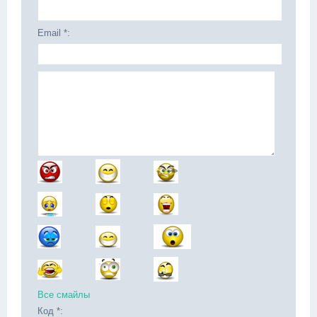
Email *:
Все смайлы
Код *: