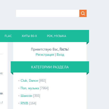
FLAC
ХИТЫ 80-Х
РОК, МУЗЫКА
Приветствую Вас
,
Гость
!
Регистрация
|
Вход
КАТЕГОРИИ РАЗДЕЛА
:41
Club, Dance
[892]
Поп, музыка
[7964]
xe
Шансон
[355]
 /
R'N'B
[164]