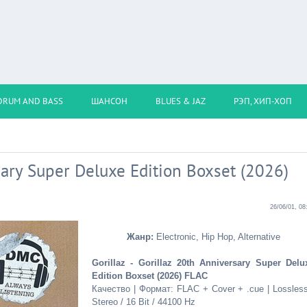
DRUM AND BASS
ШАНСОН
BLUES & JAZ
РЭП, ХИП-ХОП
rsary Super Deluxe Edition Boxset (2026)
26/06/01, 08
Жанр:
Electronic, Hip Hop, Alternative
Gorillaz - Gorillaz 20th Anniversary Super Delu
Edition Boxset (2026) FLAC
Качество | Формат: FLAC + Cover + .cue | Lossless
Stereo / 16 Bit / 44100 Hz