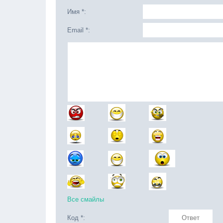
Имя *:
Email *:
Все смайлы
Код *: