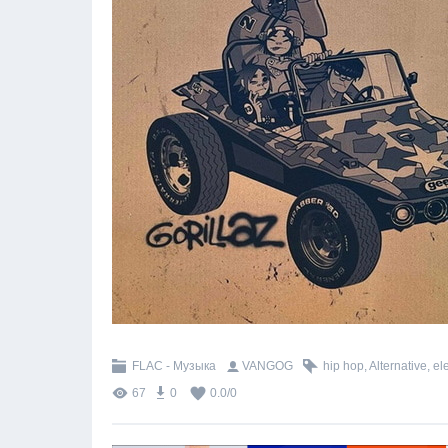
FLAC - Музыка
VANGOG
hip hop
,
Alternative
,
el
67
0
0.0
/
0