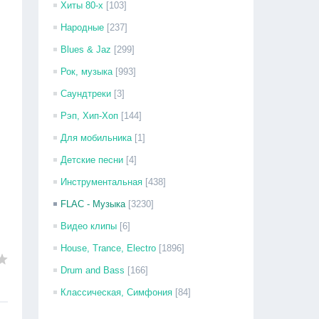
Хиты 80-х
[103]
Народные
[237]
Blues & Jaz
[299]
Рок, музыка
[993]
Саундтреки
[3]
Рэп, Хип-Хоп
[144]
Для мобильника
[1]
Детские песни
[4]
Инструментальная
[438]
FLAC - Музыка
[3230]
Видео клипы
[6]
House, Trance, Electro
[1896]
Drum and Bass
[166]
Классическая, Симфония
[84]