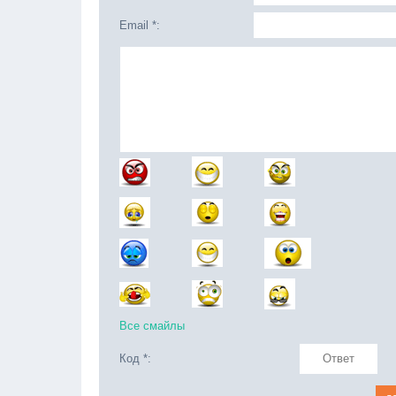
Email *:
Все смайлы
Код *: