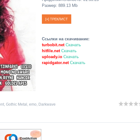
Размер: 889.13 Mb
Ссылки на скачивание:
turbobit.net
Скачать
hitfile.net
Скачать
uploady.io
Скачать
rapidgator.net
Скачать
ent
,
Gothic Metal
,
emo
,
Darkwave