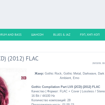
DRUM AND BASS
ШАНСОН
BLUES & JAZ
РЭП, ХИП-ХОП
2CD) (2012) FLAC
26/03/09, 09
Жанр:
Gothic Rock, Gothic Metal, Darkwave, Dark
Ambient, Emo
Gothic Compilation Part LVII (2CD) (2012) FLAC
Качество | Формат: FLAC + Cover | Lossless / Stereo
16 Bit / 44100 Hz
Количество композиций: 28
Продолжительность: 01:55:23