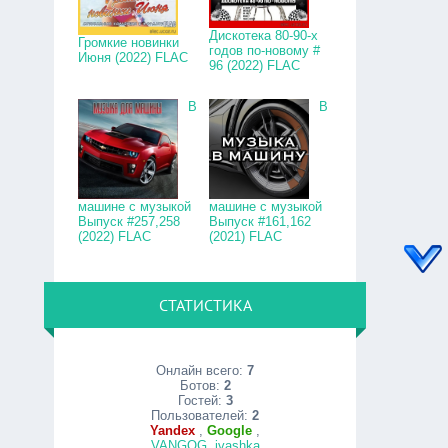
Дискотека 80-90-х
Громкие новинки
годов по-новому #
Июня (2022) FLAC
96 (2022) FLAC
В
В
машине с музыкой
машине с музыкой
Выпуск #257,258
Выпуск #161,162
(2022) FLAC
(2021) FLAC
СТАТИСТИКА
Онлайн всего:
7
Ботов:
2
Гостей:
3
Пользователей:
2
Yandex
,
Google
,
VANGOG
,
ivashka