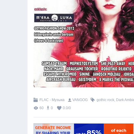
FLAC - Музыка
VANGOG
gothic rock
,
Dark Ambi
60
0
0.0
/
0