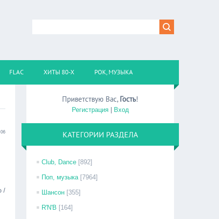
FLAC
ХИТЫ 80-Х
РОК, МУЗЫКА
Приветствую Вас
,
Гость
!
Регистрация
|
Вход
:06
КАТЕГОРИИ РАЗДЕЛА
Club, Dance
[892]
Поп, музыка
[7964]
 /
Шансон
[355]
R'N'B
[164]