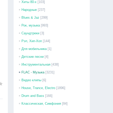
Хиты 80-х
[103]
Народные
[237]
Blues & Jaz
[299]
Рок, музыка
[993]
Саундтреки
[3]
Рэп, Хип-Хоп
[144]
Для мобильника
[1]
Детские песни
[4]
Инструментальная
[438]
FLAC - Музыка
[3231]
Видео клипы
[6]
House, Trance, Electro
[1896]
Drum and Bass
[166]
Классическая, Симфония
[84]