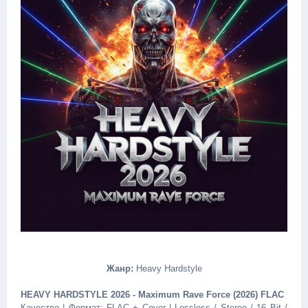
Жанр:
Heavy Hardstyle
HEAVY HARDSTYLE 2026 - Maximum Rave Force (2026) FLAC
Качество | Формат: FLAC + Cover | Lossless / Stereo / 16 Bit /