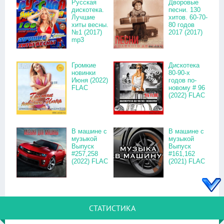
Русская
Дворовые
дискотека.
песни. 130
Лучшие
хитов. 60-70-
хиты весны.
80 годов
№1 (2017)
2017 (2017)
mp3
Громкие
Дискотека
новинки
80-90-х
Июня (2022)
годов по-
FLAC
новому # 96
(2022) FLAC
В машине с
В машине с
музыкой
музыкой
Выпуск
Выпуск
#257,258
#161,162
(2022) FLAC
(2021) FLAC
СТАТИСТИКА