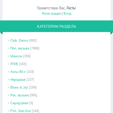
Приветствую Вас
,
Гость
!
Регистрация
|
Вход
КАТЕГОРИИ РАЗДЕЛА
Club, Dance
[892]
Поп, музыка
[7968]
Шансон
[358]
R'N'B
[165]
Хиты 80-х
[103]
Народные
[237]
Blues & Jaz
[299]
Рок, музыка
[995]
Саундтреки
[3]
Рэп, Хип-Хоп
[144]