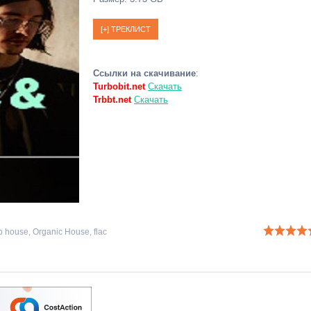
Ссылки на скачивание
:
Turbobit.net
Скачать
Trbbt.net
Скачать
p house
,
Organic House
,
flac