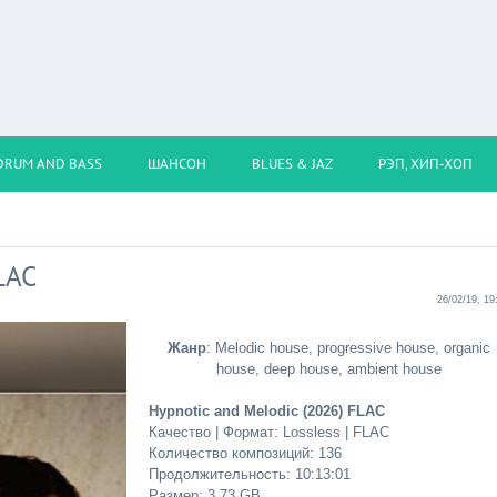
DRUM AND BASS
ШАНСОН
BLUES & JAZ
РЭП, ХИП-ХОП
LAC
26/02/19, 19
Жанр
: Melodic house, progressive house, organic
house, deep house, ambient house
Hypnotic and Melodic (2026) FLAC
Качество | Формат: Lossless | FLAC
Количество композиций: 136
Продолжительность: 10:13:01
Размер: 3.73 GB