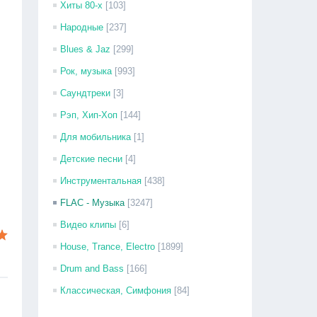
Хиты 80-х
[103]
Народные
[237]
Blues & Jaz
[299]
Рок, музыка
[993]
Саундтреки
[3]
Рэп, Хип-Хоп
[144]
Для мобильника
[1]
Детские песни
[4]
Инструментальная
[438]
FLAC - Музыка
[3247]
Видео клипы
[6]
House, Trance, Electro
[1899]
Drum and Bass
[166]
Классическая, Симфония
[84]