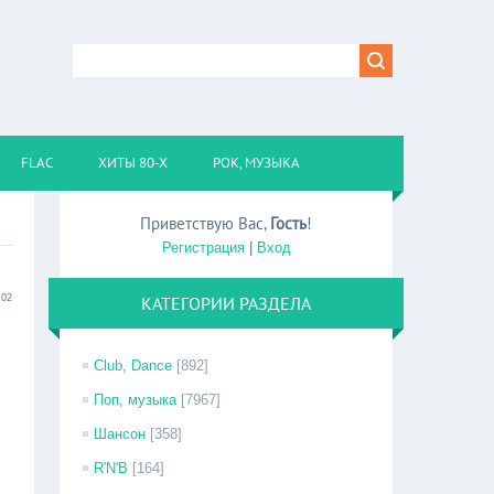
FLAC
ХИТЫ 80-Х
РОК, МУЗЫКА
Приветствую Вас
,
Гость
!
Регистрация
|
Вход
:02
КАТЕГОРИИ РАЗДЕЛА
Club, Dance
[892]
Поп, музыка
[7967]
Шансон
[358]
R'N'B
[164]