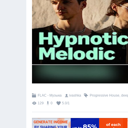
FLAC - Музыка
ivashka
Progressive House
,
dee
129
0
5.0
/
1